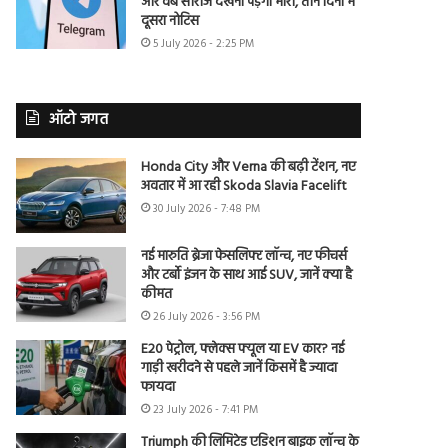
और वेब सीरीज देखना पड़ेगा भारी, तीन दिनों में
दूसरा नोटिस
5 July 2026 - 2:25 PM
ऑटो जगत
Honda City और Verna की बढ़ी टेंशन, नए
अवतार में आ रही Skoda Slavia Facelift
30 July 2026 - 7:48 PM
नई मारुति ब्रेजा फेसलिफ्ट लॉन्च, नए फीचर्स
और टर्बो इंजन के साथ आई SUV, जानें क्या है
कीमत
26 July 2026 - 3:56 PM
E20 पेट्रोल, फ्लेक्स फ्यूल या EV कार? नई
गाड़ी खरीदने से पहले जानें किसमें है ज्यादा
फायदा
23 July 2026 - 7:41 PM
Triumph की लिमिटेड एडिशन बाइक लॉन्च के