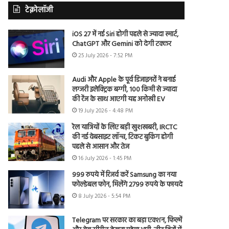
टेक्नोलॉजी
iOS 27 में नई Siri होगी पहले से ज्यादा स्मार्ट,
ChatGPT और Gemini को देगी टक्कर
25 July 2026 - 7:52 PM
Audi और Apple के पूर्व डिजाइनरों ने बनाई
लग्जरी इलेक्ट्रिक बग्गी, 100 किमी से ज्यादा
की रेंज के साथ आएगी यह अनोखी EV
19 July 2026 - 4:48 PM
रेल यात्रियों के लिए बड़ी खुशखबरी, IRCTC
की नई वेबसाइट लॉन्च, टिकट बुकिंग होगी
पहले से आसान और तेज
16 July 2026 - 1:45 PM
999 रुपये में रिजर्व करें Samsung का नया
फोल्डेबल फोन, मिलेंगे 2799 रुपये के फायदे
8 July 2026 - 5:54 PM
Telegram पर सरकार का बड़ा एक्शन, फिल्में