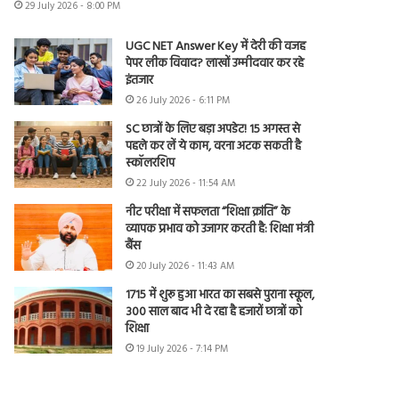
29 July 2026 - 8:00 PM
UGC NET Answer Key में देरी की वजह
पेपर लीक विवाद? लाखों उम्मीदवार कर रहे
इंतजार
26 July 2026 - 6:11 PM
SC छात्रों के लिए बड़ा अपडेट! 15 अगस्त से
पहले कर लें ये काम, वरना अटक सकती है
स्कॉलरशिप
22 July 2026 - 11:54 AM
नीट परीक्षा में सफलता “शिक्षा क्रांति” के
व्यापक प्रभाव को उजागर करती है: शिक्षा मंत्री
बैंस
20 July 2026 - 11:43 AM
1715 में शुरू हुआ भारत का सबसे पुराना स्कूल,
300 साल बाद भी दे रहा है हजारों छात्रों को
शिक्षा
19 July 2026 - 7:14 PM