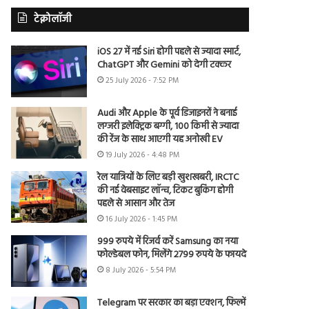
टेक्नोलॉजी
iOS 27 में नई Siri होगी पहले से ज्यादा स्मार्ट,
ChatGPT और Gemini को देगी टक्कर
25 July 2026 - 7:52 PM
Audi और Apple के पूर्व डिजाइनरों ने बनाई
लग्जरी इलेक्ट्रिक बग्गी, 100 किमी से ज्यादा
की रेंज के साथ आएगी यह अनोखी EV
19 July 2026 - 4:48 PM
रेल यात्रियों के लिए बड़ी खुशखबरी, IRCTC
की नई वेबसाइट लॉन्च, टिकट बुकिंग होगी
पहले से आसान और तेज
16 July 2026 - 1:45 PM
999 रुपये में रिजर्व करें Samsung का नया
फोल्डेबल फोन, मिलेंगे 2799 रुपये के फायदे
8 July 2026 - 5:54 PM
Telegram पर सरकार का बड़ा एक्शन, फिल्में