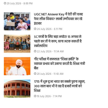
29 July 2026 - 8:00 PM
UGC NET Answer Key में देरी की वजह
पेपर लीक विवाद? लाखों उम्मीदवार कर रहे
इंतजार
26 July 2026 - 6:11 PM
SC छात्रों के लिए बड़ा अपडेट! 15 अगस्त से
पहले कर लें ये काम, वरना अटक सकती है
स्कॉलरशिप
22 July 2026 - 11:54 AM
नीट परीक्षा में सफलता “शिक्षा क्रांति” के
व्यापक प्रभाव को उजागर करती है: शिक्षा मंत्री
बैंस
20 July 2026 - 11:43 AM
1715 में शुरू हुआ भारत का सबसे पुराना स्कूल,
300 साल बाद भी दे रहा है हजारों छात्रों को
शिक्षा
19 July 2026 - 7:14 PM