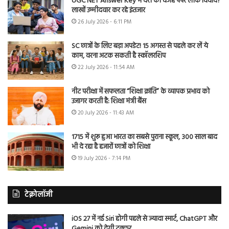
UGC NET Answer Key में देरी की वजह पेपर लीक विवाद?
लाखों उम्मीदवार कर रहे इंतजार
26 July 2026 - 6:11 PM
SC छात्रों के लिए बड़ा अपडेट! 15 अगस्त से पहले कर लें ये
काम, वरना अटक सकती है स्कॉलरशिप
22 July 2026 - 11:54 AM
नीट परीक्षा में सफलता “शिक्षा क्रांति” के व्यापक प्रभाव को
उजागर करती है: शिक्षा मंत्री बैंस
20 July 2026 - 11:43 AM
1715 में शुरू हुआ भारत का सबसे पुराना स्कूल, 300 साल बाद
भी दे रहा है हजारों छात्रों को शिक्षा
19 July 2026 - 7:14 PM
टेक्नोलॉजी
iOS 27 में नई Siri होगी पहले से ज्यादा स्मार्ट, ChatGPT और
Gemini को देगी टक्कर