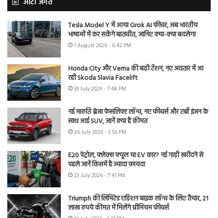
ऑटो जगत
Tesla Model Y में आया Grok AI फीचर, अब भारतीय
भाषाओं में कर सकेंगे बातचीत, जानिए क्या-क्या बदलेगा
1 August 2026 - 6:42 PM
Honda City और Verna की बढ़ी टेंशन, नए अवतार में आ
रही Skoda Slavia Facelift
30 July 2026 - 7:48 PM
नई मारुति ब्रेजा फेसलिफ्ट लॉन्च, नए फीचर्स और टर्बो इंजन के
साथ आई SUV, जानें क्या है कीमत
26 July 2026 - 3:56 PM
E20 पेट्रोल, फ्लेक्स फ्यूल या EV कार? नई गाड़ी खरीदने से
पहले जानें किसमें है ज्यादा फायदा
23 July 2026 - 7:41 PM
Triumph की लिमिटेड एडिशन बाइक लॉन्च के लिए तैयार, 21
लाख रुपये कीमत में मिलेंगे प्रीमियम फीचर्स