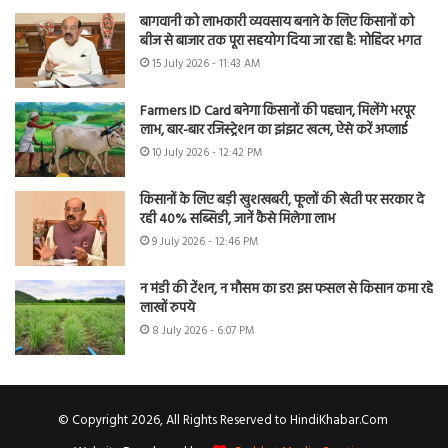
बागवानी को लाभकारी व्यवसाय बनाने के लिए किसानों को
बीज से बाजार तक पूरा सहयोग दिया जा रहा है: मोहिंदर भगत
15 July 2026 - 11:43 AM
Farmers ID Card बनेगा किसानों की पहचान, मिलेंगे भरपूर
लाभ, बार-बार रजिस्ट्रेशन का झंझट खत्म, ऐसे करें अप्लाई
10 July 2026 - 12:42 PM
किसानों के लिए बड़ी खुशखबरी, फूलों की खेती पर सरकार दे
रही 40% सब्सिडी, जानें कैसे मिलेगा लाभ
9 July 2026 - 12:46 PM
न मंडी की टेंशन, न मौसम का डर! इस फसल से किसान कमा रहे
लाखों रुपये
8 July 2026 - 6:07 PM
© Copyright 2026, All Rights Reserved to HindiKhabar.Com