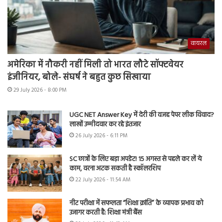
वायरल
अमेरिका में नौकरी नहीं मिली तो भारत लौटे सॉफ्टवेयर
इंजीनियर, बोले- संघर्ष ने बहुत कुछ सिखाया
29 July 2026 - 8:00 PM
UGC NET Answer Key में देरी की वजह पेपर लीक विवाद?
लाखों उम्मीदवार कर रहे इंतजार
26 July 2026 - 6:11 PM
SC छात्रों के लिए बड़ा अपडेट! 15 अगस्त से पहले कर लें ये
काम, वरना अटक सकती है स्कॉलरशिप
22 July 2026 - 11:54 AM
नीट परीक्षा में सफलता “शिक्षा क्रांति” के व्यापक प्रभाव को
उजागर करती है: शिक्षा मंत्री बैंस