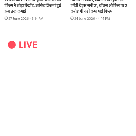
Cocktail 2 : शाहिद-कृति-रश्मिका की
थिएटर में फ्लॉप, ओटीटी पर सुपरहिट!
फिल्म ने तोड़ा रिकॉर्ड, जानिए कितनी हुई
‘गिन्नी वेड्स सनी 2’, बॉक्स ऑफिस पर 2
अब तक कमाई
करोड़ भी नहीं कमा पाई फिल्म
27 June 2026 - 8:14 PM
24 June 2026 - 4:44 PM