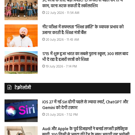
SC छात्रों के लिए बड़ा अपडेट! 15 अगस्त से पहले कर लें ये
काम, वरना अटक सकती है स्कॉलरशिप
22 July 2026 - 11:54 AM
नीट परीक्षा में सफलता “शिक्षा क्रांति” के व्यापक प्रभाव को
उजागर करती है: शिक्षा मंत्री बैंस
20 July 2026 - 11:43 AM
1715 में शुरू हुआ भारत का सबसे पुराना स्कूल, 300 साल बाद
भी दे रहा है हजारों छात्रों को शिक्षा
19 July 2026 - 7:14 PM
टेक्नोलॉजी
iOS 27 में नई Siri होगी पहले से ज्यादा स्मार्ट, ChatGPT और
Gemini को देगी टक्कर
25 July 2026 - 7:52 PM
Audi और Apple के पूर्व डिजाइनरों ने बनाई लग्जरी इलेक्ट्रिक
बग्गी, 100 किमी से ज्यादा की रेंज के साथ आएगी यह अनोखी