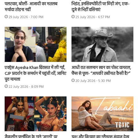
पलटवार, बोलीं- आजादी का मतलब
भिड़ंत, इनसिक्योरिटी पर छिड़ी जंग, एक-
मर्यादा तोड़ना नहीं
दूजे से भिड़ीं हसिनाएं
29 July 2026 - 7:00 PM
25 July 2026 - 6:57 PM
एक्ट्रेस Ayesha Khan हिरासत में ली गईं,
आधी रात सलमान खान का पोस्ट वायरल,
CJP प्रदर्शन के समर्थन में पहुंची थीं, जानिए
फैंस से पूछा- “आपकी तबीयत कैसी है?”
पूरा मामला
20 July 2026 - 5:30 PM
22 July 2026 - 8:09 PM
जैकलीन फर्नांडिस के गाने ‘जुगनी’ पर
यश और कियारा का ग्लैमरस अंदाज देख