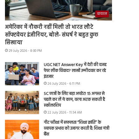
वायरल
अमेरिका में नौकरी नहीं मिली तो भारत लौटे
सॉफ्टवेयर इंजीनियर, बोले- संघर्ष ने बहुत कुछ
सिखाया
29 July 2026 - 8:00 PM
UGC NET Answer Key में देरी की वजह
पेपर लीक विवाद? लाखों उम्मीदवार कर रहे
इंतजार
26 July 2026 - 6:11 PM
SC छात्रों के लिए बड़ा अपडेट! 15 अगस्त से
पहले कर लें ये काम, वरना अटक सकती है
स्कॉलरशिप
22 July 2026 - 11:54 AM
नीट परीक्षा में सफलता “शिक्षा क्रांति” के
व्यापक प्रभाव को उजागर करती है: शिक्षा मंत्री
बैंस