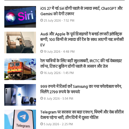
iOS 27 में नई Siri होगी पहले से ज्यादा स्मार्ट, ChatGPT और
Gemini को देगी टक्कर
25 July 2026 - 7:52 PM
Audi और Apple के पूर्व डिजाइनरों ने बनाई लग्जरी इलेक्ट्रिक
बग्गी, 100 किमी से ज्यादा की रेंज के साथ आएगी यह अनोखी
EV
19 July 2026 - 4:48 PM
रेल यात्रियों के लिए बड़ी खुशखबरी, IRCTC की नई वेबसाइट
लॉन्च, टिकट बुकिंग होगी पहले से आसान और तेज
16 July 2026 - 1:45 PM
999 रुपये में रिजर्व करें Samsung का नया फोल्डेबल फोन,
मिलेंगे 2799 रुपये के फायदे
8 July 2026 - 5:54 PM
Telegram पर सरकार का बड़ा एक्शन, फिल्में और वेब सीरीज
देखना पड़ेगा भारी, तीन दिनों में दूसरा नोटिस
5 July 2026 - 2:25 PM