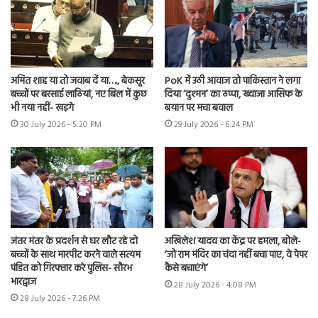
अमित शाह या तो जवाब दें या…., बेकसूर
PoK में उठी आवाज तो पाकिस्तान ने लगा
बच्चों पर बरसाई लाठियां, नए बिल में कुछ
दिया ‘दुश्मन’ का ठप्पा, ख्वाजा आसिफ के
भी नया नहीं- खड़गे
बयान पर मचा बवाल
30 July 2026 - 5:20 PM
29 July 2026 - 6:24 PM
जंतर मंतर के प्रदर्शन से घर लौट रहे दो
अखिलेश यादव का केंद्र पर हमला, बोले-
बच्चों के साथ मारपीट करने वाले सत्यम
‘जो राम मंदिर का चंदा नहीं बचा पाए, वे पेपर
पंडित को गिरफ्तार करे पुलिस- सौरभ
कैसे बचाएंगे’
भारद्वाज
28 July 2026 - 4:08 PM
28 July 2026 - 7:26 PM