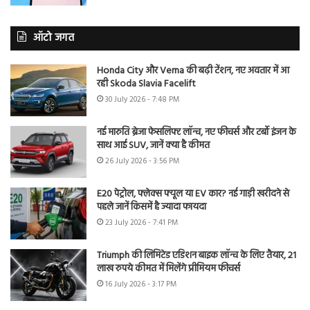
ऑटो जगत
Honda City और Verna की बढ़ी टेंशन, नए अवतार में आ
रही Skoda Slavia Facelift
30 July 2026 - 7:48 PM
नई मारुति ब्रेजा फेसलिफ्ट लॉन्च, नए फीचर्स और टर्बो इंजन के
साथ आई SUV, जानें क्या है कीमत
26 July 2026 - 3:56 PM
E20 पेट्रोल, फ्लेक्स फ्यूल या EV कार? नई गाड़ी खरीदने से
पहले जानें किसमें है ज्यादा फायदा
23 July 2026 - 7:41 PM
Triumph की लिमिटेड एडिशन बाइक लॉन्च के लिए तैयार, 21
लाख रुपये कीमत में मिलेंगे प्रीमियम फीचर्स
16 July 2026 - 3:17 PM