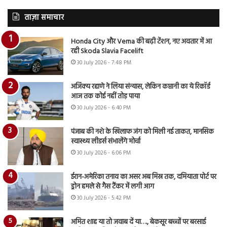
ताज़ा समाचार
Honda City और Verna की बढ़ी टेंशन, नए अवतार में आ
रही Skoda Slavia Facelift
30 July 2026 - 7:48 PM
अजिंक्य रहाणे ने लिया संन्यास, लेकिन कप्तानी का ये रिकॉर्ड
आज तक कोई नहीं तोड़ पाया
30 July 2026 - 6:40 PM
पंजाब की नशे के खिलाफ जंग को मिली नई ताकत, मानसिक
स्वास्थ्य लीडर्स संभालेंगे मोर्चा
30 July 2026 - 6:06 PM
ईरान-अमेरिका तनाव का असर अब मिस्र तक, दमियाता पोर्ट पर
ड्रोन हमले से गैस टैंकर में लगी आग
30 July 2026 - 5:42 PM
अमित शाह या तो जवाब दें या…., बेकसूर बच्चों पर बरसाई