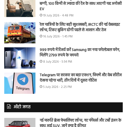
बग्गी, 100 किमी से ज्यादा की रेंज के साथ आएगी यह अनोखी
EV
19 July 2026 - 4:48 PM
रेल यात्रियों के लिए बड़ी खुशखबरी, IRCTC की नई वेबसाइट
लॉन्च, टिकट बुकिंग होगी पहले से आसान और तेज
16 July 2026 - 1:45 PM
999 रुपये में रिजर्व करें Samsung का नया फोल्डेबल फोन,
मिलेंगे 2799 रुपये के फायदे
8 July 2026 - 5:54 PM
Telegram पर सरकार का बड़ा एक्शन, फिल्में और वेब सीरीज
देखना पड़ेगा भारी, तीन दिनों में दूसरा नोटिस
5 July 2026 - 2:25 PM
ऑटो जगत
नई मारुति ब्रेजा फेसलिफ्ट लॉन्च, नए फीचर्स और टर्बो इंजन के
साथ आई SUV, जानें क्या है कीमत