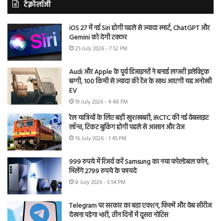
टेक्नोलॉजी
iOS 27 में नई Siri होगी पहले से ज्यादा स्मार्ट, ChatGPT और
Gemini को देगी टक्कर
25 July 2026 - 7:52 PM
Audi और Apple के पूर्व डिजाइनरों ने बनाई लग्जरी इलेक्ट्रिक
बग्गी, 100 किमी से ज्यादा की रेंज के साथ आएगी यह अनोखी
EV
19 July 2026 - 4:48 PM
रेल यात्रियों के लिए बड़ी खुशखबरी, IRCTC की नई वेबसाइट
लॉन्च, टिकट बुकिंग होगी पहले से आसान और तेज
16 July 2026 - 1:45 PM
999 रुपये में रिजर्व करें Samsung का नया फोल्डेबल फोन,
मिलेंगे 2799 रुपये के फायदे
8 July 2026 - 5:54 PM
Telegram पर सरकार का बड़ा एक्शन, फिल्में और वेब सीरीज
देखना पड़ेगा भारी, तीन दिनों में दूसरा नोटिस