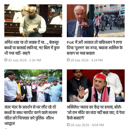
अमित शाह या तो जवाब दें या…., बेकसूर
PoK में उठी आवाज तो पाकिस्तान ने लगा
बच्चों पर बरसाई लाठियां, नए बिल में कुछ
दिया ‘दुश्मन’ का ठप्पा, ख्वाजा आसिफ के
भी नया नहीं- खड़गे
बयान पर मचा बवाल
30 July 2026 - 5:20 PM
29 July 2026 - 6:24 PM
जंतर मंतर के प्रदर्शन से घर लौट रहे दो
अखिलेश यादव का केंद्र पर हमला, बोले-
बच्चों के साथ मारपीट करने वाले सत्यम
‘जो राम मंदिर का चंदा नहीं बचा पाए, वे पेपर
पंडित को गिरफ्तार करे पुलिस- सौरभ
कैसे बचाएंगे’
भारद्वाज
28 July 2026 - 4:08 PM