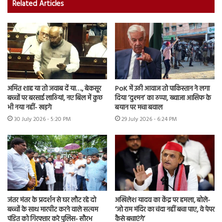
Related Articles
अमित शाह या तो जवाब दें या…., बेकसूर
PoK में उठी आवाज तो पाकिस्तान ने लगा
बच्चों पर बरसाई लाठियां, नए बिल में कुछ
दिया ‘दुश्मन’ का ठप्पा, ख्वाजा आसिफ के
भी नया नहीं- खड़गे
बयान पर मचा बवाल
30 July 2026 - 5:20 PM
29 July 2026 - 6:24 PM
जंतर मंतर के प्रदर्शन से घर लौट रहे दो
अखिलेश यादव का केंद्र पर हमला, बोले-
बच्चों के साथ मारपीट करने वाले सत्यम
‘जो राम मंदिर का चंदा नहीं बचा पाए, वे पेपर
पंडित को गिरफ्तार करे पुलिस- सौरभ
कैसे बचाएंगे’