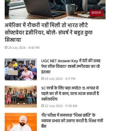
वायरल
अमेरिका में नौकरी नहीं मिली तो भारत लौटे
सॉफ्टवेयर इंजीनियर, बोले- संघर्ष ने बहुत कुछ
सिखाया
29 July 2026 - 8:00 PM
UGC NET Answer Key में देरी की वजह
पेपर लीक विवाद? लाखों उम्मीदवार कर रहे
इंतजार
26 July 2026 - 6:11 PM
SC छात्रों के लिए बड़ा अपडेट! 15 अगस्त से
पहले कर लें ये काम, वरना अटक सकती है
स्कॉलरशिप
22 July 2026 - 11:54 AM
नीट परीक्षा में सफलता “शिक्षा क्रांति” के
व्यापक प्रभाव को उजागर करती है: शिक्षा मंत्री
बैंस