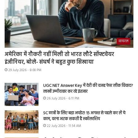
वायरल
अमेरिका में नौकरी नहीं मिली तो भारत लौटे सॉफ्टवेयर
इंजीनियर, बोले- संघर्ष ने बहुत कुछ सिखाया
29 July 2026 - 8:00 PM
UGC NET Answer Key में देरी की वजह पेपर लीक विवाद?
लाखों उम्मीदवार कर रहे इंतजार
26 July 2026 - 6:11 PM
SC छात्रों के लिए बड़ा अपडेट! 15 अगस्त से पहले कर लें ये
काम, वरना अटक सकती है स्कॉलरशिप
22 July 2026 - 11:54 AM