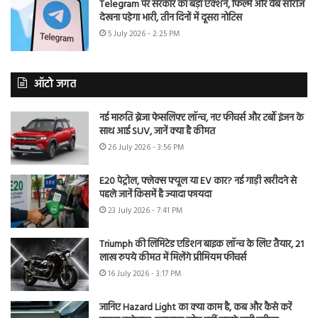
Telegram पर सरकार का बड़ा एक्शन, फिल्में और वेब सीरीज
देखना पड़ेगा भारी, तीन दिनों में दूसरा नोटिस
5 July 2026 - 2:25 PM
ऑटो जगत
नई मारुति ब्रेजा फेसलिफ्ट लॉन्च, नए फीचर्स और टर्बो इंजन के
साथ आई SUV, जानें क्या है कीमत
26 July 2026 - 3:56 PM
E20 पेट्रोल, फ्लेक्स फ्यूल या EV कार? नई गाड़ी खरीदने से
पहले जानें किसमें है ज्यादा फायदा
23 July 2026 - 7:41 PM
Triumph की लिमिटेड एडिशन बाइक लॉन्च के लिए तैयार, 21
लाख रुपये कीमत में मिलेंगे प्रीमियम फीचर्स
16 July 2026 - 3:17 PM
जानिए Hazard Light का क्या काम है, कब और कैसे करें