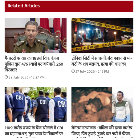
Related Articles
गैंगस्टरों पर वार का 188वां दिन: पंजाब
ट्रॉनिका सिटी में सनसनी: बंद मकान से मां-
पुलिस द्वारा 476 स्थानों पर छापेमारी; 260
बेटी के शव बरामद, हत्या की आशंका
गिरफ्तार
27 July 2026 - 2:19 PM
28 July 2026 - 12:37 PM
1109 करोड़ रुपये के बैंक घोटाले में CBI
बेमेतरा हत्याकांड : महिला की हत्या कर रेप
का बड़ा एक्शन, गुप्ता पावर के ठिकानों पर
किया, फिर टुकड़े-टुकड़े कर नदी में फेंका,