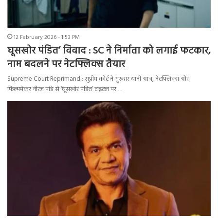
12 February 2026 - 1:53 PM
घूसखोर पंडित’ विवाद : SC ने निर्माता को लगाई फटकार,
नाम बदलने पर नेटफ्लिक्स तैयार
Supreme Court Reprimand : सुप्रीम कोर्ट ने गुरुवार यानी आज, नेटफ्लिक्स और
फिल्ममेकर नीरज पांडे से ‘घूसखोर पंडित’ टाइटल पर…