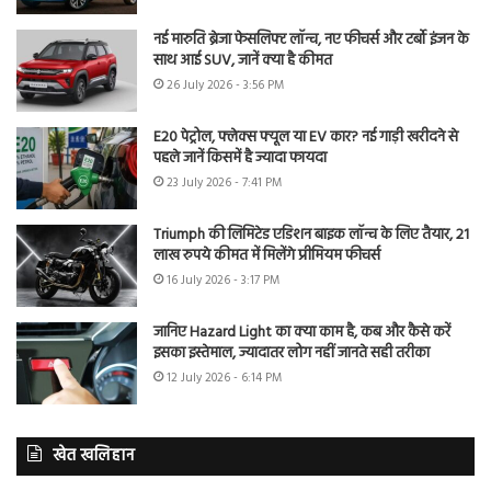
नई मारुति ब्रेजा फेसलिफ्ट लॉन्च, नए फीचर्स और टर्बो इंजन के
साथ आई SUV, जानें क्या है कीमत
26 July 2026 - 3:56 PM
E20 पेट्रोल, फ्लेक्स फ्यूल या EV कार? नई गाड़ी खरीदने से
पहले जानें किसमें है ज्यादा फायदा
23 July 2026 - 7:41 PM
Triumph की लिमिटेड एडिशन बाइक लॉन्च के लिए तैयार, 21
लाख रुपये कीमत में मिलेंगे प्रीमियम फीचर्स
16 July 2026 - 3:17 PM
जानिए Hazard Light का क्या काम है, कब और कैसे करें
इसका इस्तेमाल, ज्यादातर लोग नहीं जानते सही तरीका
12 July 2026 - 6:14 PM
खेत खलिहान