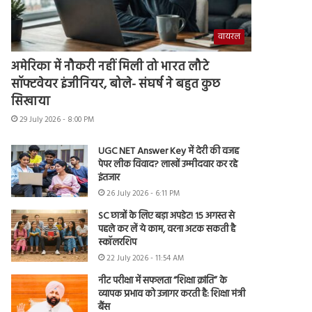
वायरल
अमेरिका में नौकरी नहीं मिली तो भारत लौटे
सॉफ्टवेयर इंजीनियर, बोले- संघर्ष ने बहुत कुछ
सिखाया
29 July 2026 - 8:00 PM
UGC NET Answer Key में देरी की वजह
पेपर लीक विवाद? लाखों उम्मीदवार कर रहे
इंतजार
26 July 2026 - 6:11 PM
SC छात्रों के लिए बड़ा अपडेट! 15 अगस्त से
पहले कर लें ये काम, वरना अटक सकती है
स्कॉलरशिप
22 July 2026 - 11:54 AM
नीट परीक्षा में सफलता “शिक्षा क्रांति” के
व्यापक प्रभाव को उजागर करती है: शिक्षा मंत्री
बैंस