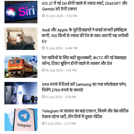
iOS 27 में नई Siri होगी पहले से ज्यादा स्मार्ट, ChatGPT और
Gemini को देगी टक्कर
25 July 2026 - 7:52 PM
Audi और Apple के पूर्व डिजाइनरों ने बनाई लग्जरी इलेक्ट्रिक
बग्गी, 100 किमी से ज्यादा की रेंज के साथ आएगी यह अनोखी
EV
19 July 2026 - 4:48 PM
रेल यात्रियों के लिए बड़ी खुशखबरी, IRCTC की नई वेबसाइट
लॉन्च, टिकट बुकिंग होगी पहले से आसान और तेज
16 July 2026 - 1:45 PM
999 रुपये में रिजर्व करें Samsung का नया फोल्डेबल फोन,
मिलेंगे 2799 रुपये के फायदे
8 July 2026 - 5:54 PM
Telegram पर सरकार का बड़ा एक्शन, फिल्में और वेब सीरीज
देखना पड़ेगा भारी, तीन दिनों में दूसरा नोटिस
5 July 2026 - 2:25 PM