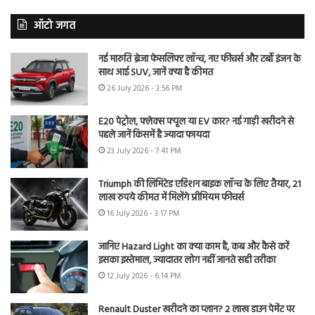
ऑटो जगत
नई मारुति ब्रेजा फेसलिफ्ट लॉन्च, नए फीचर्स और टर्बो इंजन के
साथ आई SUV, जानें क्या है कीमत
26 July 2026 - 3:56 PM
E20 पेट्रोल, फ्लेक्स फ्यूल या EV कार? नई गाड़ी खरीदने से
पहले जानें किसमें है ज्यादा फायदा
23 July 2026 - 7:41 PM
Triumph की लिमिटेड एडिशन बाइक लॉन्च के लिए तैयार, 21
लाख रुपये कीमत में मिलेंगे प्रीमियम फीचर्स
16 July 2026 - 3:17 PM
जानिए Hazard Light का क्या काम है, कब और कैसे करें
इसका इस्तेमाल, ज्यादातर लोग नहीं जानते सही तरीका
12 July 2026 - 6:14 PM
Renault Duster खरीदने का प्लान? 2 लाख डाउन पेमेंट पर