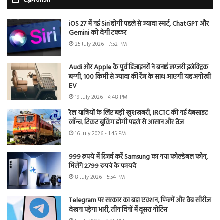
टेक्नोलॉजी
iOS 27 में नई Siri होगी पहले से ज्यादा स्मार्ट, ChatGPT और
Gemini को देगी टक्कर
25 July 2026 - 7:52 PM
Audi और Apple के पूर्व डिजाइनरों ने बनाई लग्जरी इलेक्ट्रिक
बग्गी, 100 किमी से ज्यादा की रेंज के साथ आएगी यह अनोखी
EV
19 July 2026 - 4:48 PM
रेल यात्रियों के लिए बड़ी खुशखबरी, IRCTC की नई वेबसाइट
लॉन्च, टिकट बुकिंग होगी पहले से आसान और तेज
16 July 2026 - 1:45 PM
999 रुपये में रिजर्व करें Samsung का नया फोल्डेबल फोन,
मिलेंगे 2799 रुपये के फायदे
8 July 2026 - 5:54 PM
Telegram पर सरकार का बड़ा एक्शन, फिल्में और वेब सीरीज
देखना पड़ेगा भारी, तीन दिनों में दूसरा नोटिस