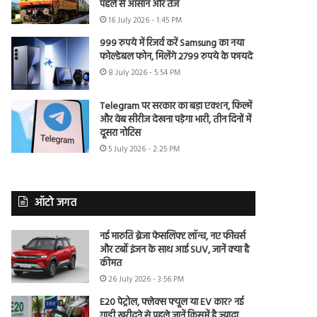
पहले से आसान और तेज
16 July 2026 - 1:45 PM
999 रुपये में रिजर्व करें Samsung का नया
फोल्डेबल फोन, मिलेंगे 2799 रुपये के फायदे
8 July 2026 - 5:54 PM
Telegram पर सरकार का बड़ा एक्शन, फिल्में
और वेब सीरीज देखना पड़ेगा भारी, तीन दिनों में
दूसरा नोटिस
5 July 2026 - 2:25 PM
ऑटो जगत
नई मारुति ब्रेजा फेसलिफ्ट लॉन्च, नए फीचर्स
और टर्बो इंजन के साथ आई SUV, जानें क्या है
कीमत
26 July 2026 - 3:56 PM
E20 पेट्रोल, फ्लेक्स फ्यूल या EV कार? नई
गाड़ी खरीदने से पहले जानें किसमें है ज्यादा