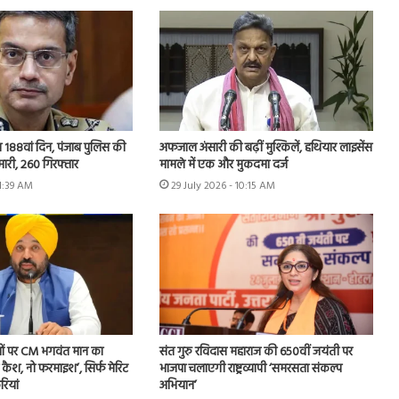
 का 188वां दिन, पंजाब पुलिस की
अफजाल अंसारी की बढ़ीं मुश्किलें, हथियार लाइसेंस
मारी, 260 गिरफ्तार
मामले में एक और मुकदमा दर्ज
11:39 AM
29 July 2026 - 10:15 AM
ों पर CM भगवंत मान का
संत गुरु रविदास महाराज की 650वीं जयंती पर
 कैश, नो फरमाइश’, सिर्फ मेरिट
भाजपा चलाएगी राष्ट्रव्यापी ‘समरसता संकल्प
ियां
अभियान’