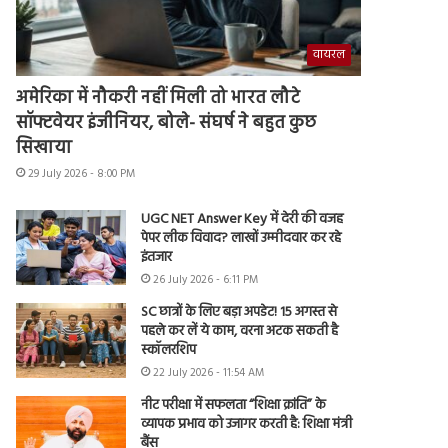
वायरल
अमेरिका में नौकरी नहीं मिली तो भारत लौटे
सॉफ्टवेयर इंजीनियर, बोले- संघर्ष ने बहुत कुछ
सिखाया
29 July 2026 - 8:00 PM
UGC NET Answer Key में देरी की वजह
पेपर लीक विवाद? लाखों उम्मीदवार कर रहे
इंतजार
26 July 2026 - 6:11 PM
SC छात्रों के लिए बड़ा अपडेट! 15 अगस्त से
पहले कर लें ये काम, वरना अटक सकती है
स्कॉलरशिप
22 July 2026 - 11:54 AM
नीट परीक्षा में सफलता “शिक्षा क्रांति” के
व्यापक प्रभाव को उजागर करती है: शिक्षा मंत्री
बैंस