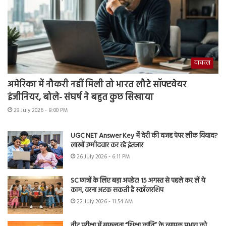
वायरल
अमेरिका में नौकरी नहीं मिली तो भारत लौटे सॉफ्टवेयर
इंजीनियर, बोले- संघर्ष ने बहुत कुछ सिखाया
29 July 2026 - 8:00 PM
UGC NET Answer Key में देरी की वजह पेपर लीक विवाद?
लाखों उम्मीदवार कर रहे इंतजार
26 July 2026 - 6:11 PM
SC छात्रों के लिए बड़ा अपडेट! 15 अगस्त से पहले कर लें ये
काम, वरना अटक सकती है स्कॉलरशिप
22 July 2026 - 11:54 AM
नीट परीक्षा में सफलता “शिक्षा क्रांति” के व्यापक प्रभाव को