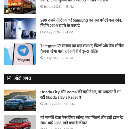
लॉन्च, टिकट बुकिंग होगी पहले से आसान और तेज
16 July 2026 - 1:45 PM
999 रुपये में रिजर्व करें Samsung का नया फोल्डेबल फोन,
मिलेंगे 2799 रुपये के फायदे
8 July 2026 - 5:54 PM
Telegram पर सरकार का बड़ा एक्शन, फिल्में और वेब सीरीज
देखना पड़ेगा भारी, तीन दिनों में दूसरा नोटिस
5 July 2026 - 2:25 PM
ऑटो जगत
Honda City और Verna की बढ़ी टेंशन, नए अवतार में आ
रही Skoda Slavia Facelift
30 July 2026 - 7:48 PM
नई मारुति ब्रेजा फेसलिफ्ट लॉन्च, नए फीचर्स और टर्बो इंजन के
साथ आई SUV, जानें क्या है कीमत