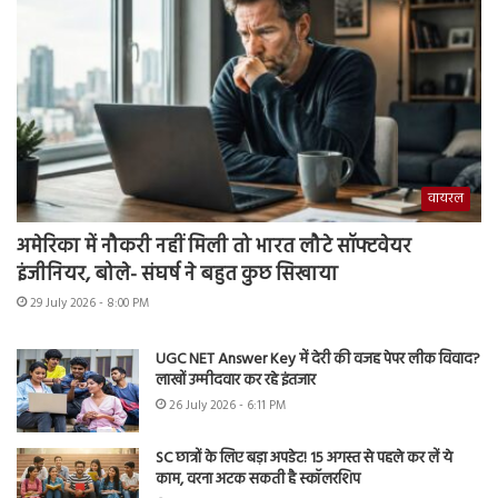
वायरल
अमेरिका में नौकरी नहीं मिली तो भारत लौटे सॉफ्टवेयर
इंजीनियर, बोले- संघर्ष ने बहुत कुछ सिखाया
29 July 2026 - 8:00 PM
UGC NET Answer Key में देरी की वजह पेपर लीक विवाद?
लाखों उम्मीदवार कर रहे इंतजार
26 July 2026 - 6:11 PM
SC छात्रों के लिए बड़ा अपडेट! 15 अगस्त से पहले कर लें ये
काम, वरना अटक सकती है स्कॉलरशिप