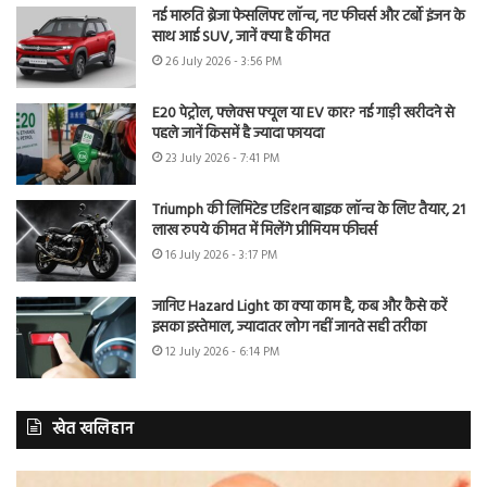
नई मारुति ब्रेजा फेसलिफ्ट लॉन्च, नए फीचर्स और टर्बो इंजन के
साथ आई SUV, जानें क्या है कीमत
26 July 2026 - 3:56 PM
E20 पेट्रोल, फ्लेक्स फ्यूल या EV कार? नई गाड़ी खरीदने से
पहले जानें किसमें है ज्यादा फायदा
23 July 2026 - 7:41 PM
Triumph की लिमिटेड एडिशन बाइक लॉन्च के लिए तैयार, 21
लाख रुपये कीमत में मिलेंगे प्रीमियम फीचर्स
16 July 2026 - 3:17 PM
जानिए Hazard Light का क्या काम है, कब और कैसे करें
इसका इस्तेमाल, ज्यादातर लोग नहीं जानते सही तरीका
12 July 2026 - 6:14 PM
खेत खलिहान