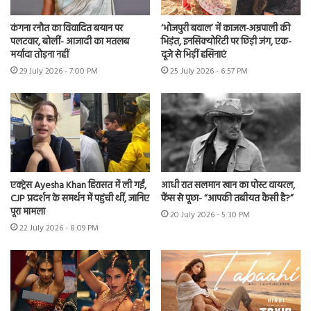
कंगना रनौत का विवादित बयान पर
‘भोजपुरी बवाल’ में काजल-अम्रपाली की
पलटवार, बोलीं- आजादी का मतलब
भिड़ंत, इनसिक्योरिटी पर छिड़ी जंग, एक-
मर्यादा तोड़ना नहीं
दूजे से भिड़ीं हसिनाएं
29 July 2026 - 7:00 PM
25 July 2026 - 6:57 PM
एक्ट्रेस Ayesha Khan हिरासत में ली गईं,
आधी रात सलमान खान का पोस्ट वायरल,
CJP प्रदर्शन के समर्थन में पहुंची थीं, जानिए
फैंस से पूछा- “आपकी तबीयत कैसी है?”
पूरा मामला
20 July 2026 - 5:30 PM
22 July 2026 - 8:09 PM