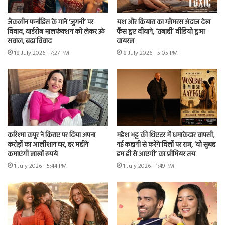
जैकलीन फर्नांडिस के गाने ‘जुगनी’ पर
यश और कियारा का ग्लैमरस अंदाज देख
विवाद, वार्डरोब मालफंक्शन को लेकर उठे
फैंस हुए दीवाने, ‘तबाही’ वीडियो हुआ
सवाल, बढ़ा विवाद
वायरल
18 July 2026 - 7:27 PM
8 July 2026 - 5:05 PM
करिश्मा कपूर ने किराए पर दिया अपना
महेश भट्ट की थिएटर में धमाकेदार वापसी,
करोड़ों का आलीशान घर, हर महीने
नई कहानी से करेंगे दिलों पर राज, ‘वो सुबह
कमाएंगी लाखों रुपये
हम ही से आएगी’ का प्रीमियर तय
1 July 2026 - 5:44 PM
1 July 2026 - 1:49 PM