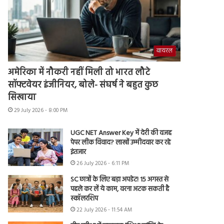
वायरल
अमेरिका में नौकरी नहीं मिली तो भारत लौटे
सॉफ्टवेयर इंजीनियर, बोले- संघर्ष ने बहुत कुछ
सिखाया
29 July 2026 - 8:00 PM
UGC NET Answer Key में देरी की वजह
पेपर लीक विवाद? लाखों उम्मीदवार कर रहे
इंतजार
26 July 2026 - 6:11 PM
SC छात्रों के लिए बड़ा अपडेट! 15 अगस्त से
पहले कर लें ये काम, वरना अटक सकती है
स्कॉलरशिप
22 July 2026 - 11:54 AM