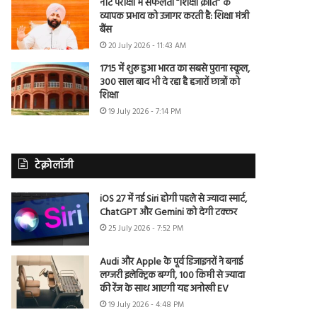
नीट परीक्षा में सफलता “शिक्षा क्रांति” के
व्यापक प्रभाव को उजागर करती है: शिक्षा मंत्री
बैंस
20 July 2026 - 11:43 AM
1715 में शुरू हुआ भारत का सबसे पुराना स्कूल,
300 साल बाद भी दे रहा है हजारों छात्रों को
शिक्षा
19 July 2026 - 7:14 PM
टेक्नोलॉजी
iOS 27 में नई Siri होगी पहले से ज्यादा स्मार्ट,
ChatGPT और Gemini को देगी टक्कर
25 July 2026 - 7:52 PM
Audi और Apple के पूर्व डिजाइनरों ने बनाई
लग्जरी इलेक्ट्रिक बग्गी, 100 किमी से ज्यादा
की रेंज के साथ आएगी यह अनोखी EV
19 July 2026 - 4:48 PM