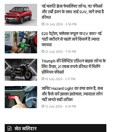
नई मारुति ब्रेजा फेसलिफ्ट लॉन्च, नए फीचर्स
और टर्बो इंजन के साथ आई SUV, जानें क्या है
कीमत
26 July 2026 - 3:56 PM
E20 पेट्रोल, फ्लेक्स फ्यूल या EV कार? नई
गाड़ी खरीदने से पहले जानें किसमें है ज्यादा
फायदा
23 July 2026 - 7:41 PM
Triumph की लिमिटेड एडिशन बाइक लॉन्च के
लिए तैयार, 21 लाख रुपये कीमत में मिलेंगे
प्रीमियम फीचर्स
16 July 2026 - 3:17 PM
जानिए Hazard Light का क्या काम है, कब
और कैसे करें इसका इस्तेमाल, ज्यादातर लोग
नहीं जानते सही तरीका
12 July 2026 - 6:14 PM
खेत खलिहान