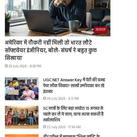
वायरल
अमेरिका में नौकरी नहीं मिली तो भारत लौटे
सॉफ्टवेयर इंजीनियर, बोले- संघर्ष ने बहुत कुछ
सिखाया
29 July 2026 - 8:00 PM
UGC NET Answer Key में देरी की वजह
पेपर लीक विवाद? लाखों उम्मीदवार कर रहे
इंतजार
26 July 2026 - 6:11 PM
SC छात्रों के लिए बड़ा अपडेट! 15 अगस्त से
पहले कर लें ये काम, वरना अटक सकती है
स्कॉलरशिप
22 July 2026 - 11:54 AM