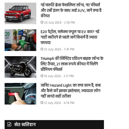
नई मारुति ब्रेजा फेसलिफ्ट लॉन्च, नए फीचर्स
और टर्बो इंजन के साथ आई SUV, जानें क्या है
कीमत
26 July 2026 - 3:56 PM
E20 पेट्रोल, फ्लेक्स फ्यूल या EV कार? नई
गाड़ी खरीदने से पहले जानें किसमें है ज्यादा
फायदा
23 July 2026 - 7:41 PM
Triumph की लिमिटेड एडिशन बाइक लॉन्च के
लिए तैयार, 21 लाख रुपये कीमत में मिलेंगे
प्रीमियम फीचर्स
16 July 2026 - 3:17 PM
जानिए Hazard Light का क्या काम है, कब
और कैसे करें इसका इस्तेमाल, ज्यादातर लोग
नहीं जानते सही तरीका
12 July 2026 - 6:14 PM
खेत खलिहान