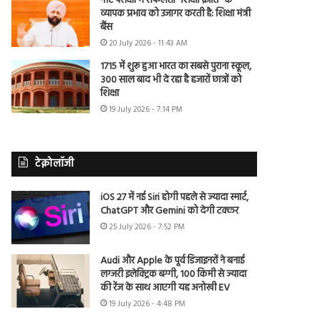
नीट परीक्षा में सफलता “शिक्षा क्रांति” के
व्यापक प्रभाव को उजागर करती है: शिक्षा मंत्री
बैंस
20 July 2026 - 11:43 AM
1715 में शुरू हुआ भारत का सबसे पुराना स्कूल,
300 साल बाद भी दे रहा है हजारों छात्रों को
शिक्षा
19 July 2026 - 7:14 PM
टेक्नोलॉजी
iOS 27 में नई Siri होगी पहले से ज्यादा स्मार्ट,
ChatGPT और Gemini को देगी टक्कर
25 July 2026 - 7:52 PM
Audi और Apple के पूर्व डिजाइनरों ने बनाई
लग्जरी इलेक्ट्रिक बग्गी, 100 किमी से ज्यादा
की रेंज के साथ आएगी यह अनोखी EV
19 July 2026 - 4:48 PM