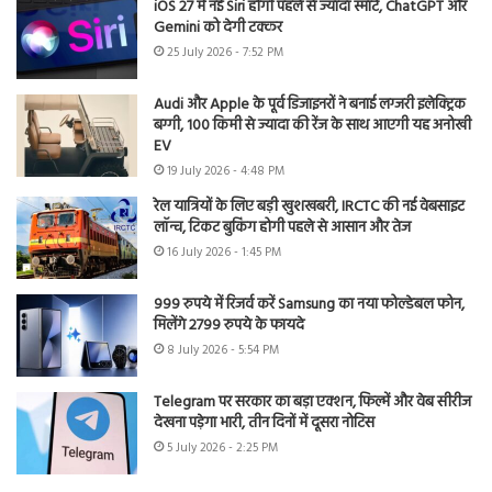
iOS 27 में नई Siri होगी पहले से ज्यादा स्मार्ट, ChatGPT और
Gemini को देगी टक्कर
25 July 2026 - 7:52 PM
Audi और Apple के पूर्व डिजाइनरों ने बनाई लग्जरी इलेक्ट्रिक
बग्गी, 100 किमी से ज्यादा की रेंज के साथ आएगी यह अनोखी
EV
19 July 2026 - 4:48 PM
रेल यात्रियों के लिए बड़ी खुशखबरी, IRCTC की नई वेबसाइट
लॉन्च, टिकट बुकिंग होगी पहले से आसान और तेज
16 July 2026 - 1:45 PM
999 रुपये में रिजर्व करें Samsung का नया फोल्डेबल फोन,
मिलेंगे 2799 रुपये के फायदे
8 July 2026 - 5:54 PM
Telegram पर सरकार का बड़ा एक्शन, फिल्में और वेब सीरीज
देखना पड़ेगा भारी, तीन दिनों में दूसरा नोटिस
5 July 2026 - 2:25 PM