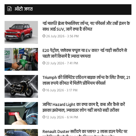
ऑटो जगत
नई मारुति ब्रेजा फेसलिफ्ट लॉन्च, नए फीचर्स और टर्बो इंजन के
साथ आई SUV, जानें क्या है कीमत
26 July 2026 - 3:56 PM
E20 पेट्रोल, फ्लेक्स फ्यूल या EV कार? नई गाड़ी खरीदने से
पहले जानें किसमें है ज्यादा फायदा
23 July 2026 - 7:41 PM
Triumph की लिमिटेड एडिशन बाइक लॉन्च के लिए तैयार, 21
लाख रुपये कीमत में मिलेंगे प्रीमियम फीचर्स
16 July 2026 - 3:17 PM
जानिए Hazard Light का क्या काम है, कब और कैसे करें
इसका इस्तेमाल, ज्यादातर लोग नहीं जानते सही तरीका
12 July 2026 - 6:14 PM
Renault Duster खरीदने का प्लान? 2 लाख डाउन पेमेंट पर