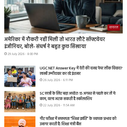
वायरल
अमेरिका में नौकरी नहीं मिली तो भारत लौटे सॉफ्टवेयर
इंजीनियर, बोले- संघर्ष ने बहुत कुछ सिखाया
29 July 2026 - 8:00 PM
UGC NET Answer Key में देरी की वजह पेपर लीक विवाद?
लाखों उम्मीदवार कर रहे इंतजार
26 July 2026 - 6:11 PM
SC छात्रों के लिए बड़ा अपडेट! 15 अगस्त से पहले कर लें ये
काम, वरना अटक सकती है स्कॉलरशिप
22 July 2026 - 11:54 AM
नीट परीक्षा में सफलता “शिक्षा क्रांति” के व्यापक प्रभाव को
उजागर करती है: शिक्षा मंत्री बैंस