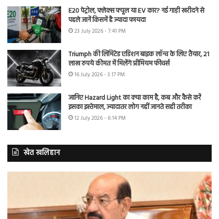
E20 पेट्रोल, फ्लेक्स फ्यूल या EV कार? नई गाड़ी खरीदने से
पहले जानें किसमें है ज्यादा फायदा
23 July 2026 - 7:41 PM
Triumph की लिमिटेड एडिशन बाइक लॉन्च के लिए तैयार, 21
लाख रुपये कीमत में मिलेंगे प्रीमियम फीचर्स
16 July 2026 - 3:17 PM
जानिए Hazard Light का क्या काम है, कब और कैसे करें
इसका इस्तेमाल, ज्यादातर लोग नहीं जानते सही तरीका
12 July 2026 - 6:14 PM
खेत खलिहान