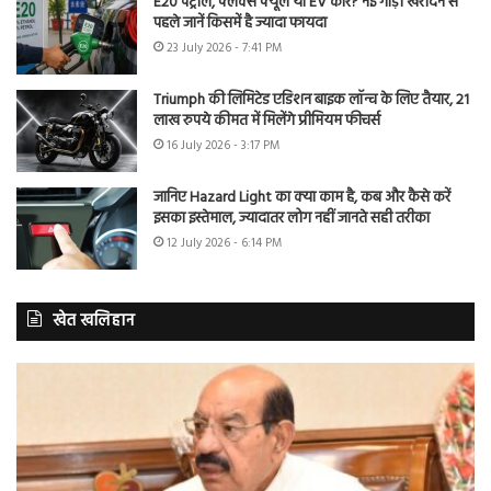
E20 पेट्रोल, फ्लेक्स फ्यूल या EV कार? नई गाड़ी खरीदने से
पहले जानें किसमें है ज्यादा फायदा
23 July 2026 - 7:41 PM
Triumph की लिमिटेड एडिशन बाइक लॉन्च के लिए तैयार, 21
लाख रुपये कीमत में मिलेंगे प्रीमियम फीचर्स
16 July 2026 - 3:17 PM
जानिए Hazard Light का क्या काम है, कब और कैसे करें
इसका इस्तेमाल, ज्यादातर लोग नहीं जानते सही तरीका
12 July 2026 - 6:14 PM
खेत खलिहान