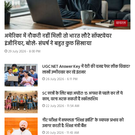
वायरल
अमेरिका में नौकरी नहीं मिली तो भारत लौटे सॉफ्टवेयर
इंजीनियर, बोले- संघर्ष ने बहुत कुछ सिखाया
29 July 2026 - 8:00 PM
UGC NET Answer Key में देरी की वजह पेपर लीक विवाद?
लाखों उम्मीदवार कर रहे इंतजार
26 July 2026 - 6:11 PM
SC छात्रों के लिए बड़ा अपडेट! 15 अगस्त से पहले कर लें ये
काम, वरना अटक सकती है स्कॉलरशिप
22 July 2026 - 11:54 AM
नीट परीक्षा में सफलता “शिक्षा क्रांति” के व्यापक प्रभाव को
उजागर करती है: शिक्षा मंत्री बैंस
20 July 2026 - 11:43 AM