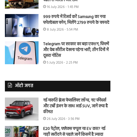
पहले से आसान और तेज
16 July 2026 - 1:45 PM
999 रुपये में रिजर्व करें Samsung का नया
फोल्डेबल फोन, मिलेंगे 2799 रुपये के फायदे
8 July 2026 - 5:54 PM
Telegram पर सरकार का बड़ा एक्शन, फिल्में
और वेब सीरीज देखना पड़ेगा भारी, तीन दिनों में
दूसरा नोटिस
5 July 2026 - 2:25 PM
ऑटो जगत
नई मारुति ब्रेजा फेसलिफ्ट लॉन्च, नए फीचर्स
और टर्बो इंजन के साथ आई SUV, जानें क्या है
कीमत
26 July 2026 - 3:56 PM
E20 पेट्रोल, फ्लेक्स फ्यूल या EV कार? नई
गाड़ी खरीदने से पहले जानें किसमें है ज्यादा