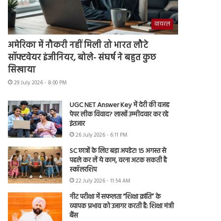
वायरल
अमेरिका में नौकरी नहीं मिली तो भारत लौटे
सॉफ्टवेयर इंजीनियर, बोले- संघर्ष ने बहुत कुछ
सिखाया
29 July 2026 - 8:00 PM
UGC NET Answer Key में देरी की वजह
पेपर लीक विवाद? लाखों उम्मीदवार कर रहे
इंतजार
26 July 2026 - 6:11 PM
SC छात्रों के लिए बड़ा अपडेट! 15 अगस्त से
पहले कर लें ये काम, वरना अटक सकती है
स्कॉलरशिप
22 July 2026 - 11:54 AM
नीट परीक्षा में सफलता “शिक्षा क्रांति” के
व्यापक प्रभाव को उजागर करती है: शिक्षा मंत्री
बैंस