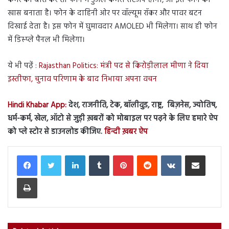
कैमरे की बात करें तो फोन में डुअल कैमरा सेटअप होगा, जो इस फोन का
खास बनाता है। फोन के दाहिनी ओर पर वॉल्यूम रॉकर और पावर बटन
दिखाई देता है। इस फोन में घुमावदार AMOLED भी मिलेगा। साथ ही फोन
में डिस्प्ले पैनल भी मिलेगा।
ये भी पढ़ें :
Rajasthan Politics: मंत्री पद से किरोड़ीलाल मीणा ने दिया
इस्तीफा, चुनाव परिणाम के बाद निभाया अपना वचन
Hindi Khabar App:
देश, राजनीति, टेक, बॉलीवुड, राष्ट्र, बिज़नेस, ज्योतिष,
धर्म-कर्म, खेल, ऑटो से जुड़ी ख़बरों को मोबाइल पर पढ़ने के लिए हमारे ऐप
को प्ले स्टोर से डाउनलोड कीजिए.
हिन्दी ख़बर ऐप
LinkedIn
Tumblr
Pinterest
Reddit
VKontakte
Share via Email
Print