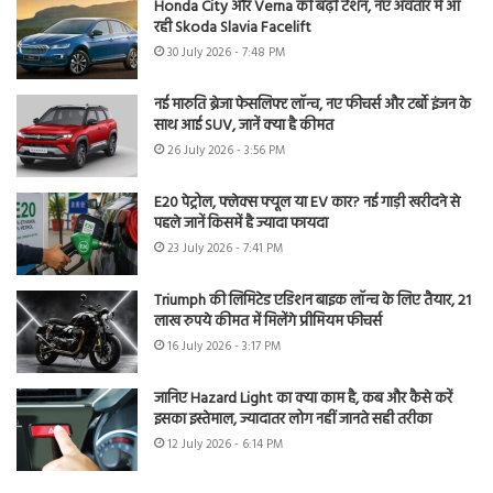
Honda City और Verna की बढ़ी टेंशन, नए अवतार में आ
रही Skoda Slavia Facelift
30 July 2026 - 7:48 PM
नई मारुति ब्रेजा फेसलिफ्ट लॉन्च, नए फीचर्स और टर्बो इंजन के
साथ आई SUV, जानें क्या है कीमत
26 July 2026 - 3:56 PM
E20 पेट्रोल, फ्लेक्स फ्यूल या EV कार? नई गाड़ी खरीदने से
पहले जानें किसमें है ज्यादा फायदा
23 July 2026 - 7:41 PM
Triumph की लिमिटेड एडिशन बाइक लॉन्च के लिए तैयार, 21
लाख रुपये कीमत में मिलेंगे प्रीमियम फीचर्स
16 July 2026 - 3:17 PM
जानिए Hazard Light का क्या काम है, कब और कैसे करें
इसका इस्तेमाल, ज्यादातर लोग नहीं जानते सही तरीका
12 July 2026 - 6:14 PM