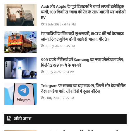
Audi और Apple के पूर्व डिजाइनरों ने बनाई लग्जरी इलेक्ट्रिक
बग्गी, 100 किमी से ज्यादा की रेंज के साथ आएगी यह अनोखी
EV
19 July 2026 - 4:48 PM
रेल यात्रियों के लिए बड़ी खुशखबरी, IRCTC की नई वेबसाइट
लॉन्च, टिकट बुकिंग होगी पहले से आसान और तेज
16 July 2026 - 1:45 PM
999 रुपये में रिजर्व करें Samsung का नया फोल्डेबल फोन,
मिलेंगे 2799 रुपये के फायदे
8 July 2026 - 5:54 PM
Telegram पर सरकार का बड़ा एक्शन, फिल्में और वेब सीरीज
देखना पड़ेगा भारी, तीन दिनों में दूसरा नोटिस
5 July 2026 - 2:25 PM
ऑटो जगत