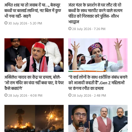
अमित शाह या तो जवाब दें या…., बेकसूर
जंतर मंतर के प्रदर्शन से घर लौट रहे दो
बच्चों पर बरसाई लाठियां, नए बिल में कुछ
बच्चों के साथ मारपीट करने वाले सत्यम
भी नया नहीं- खड़गे
पंडित को गिरफ्तार करे पुलिस- सौरभ
भारद्वाज
30 July 2026 - 5:20 PM
28 July 2026 - 7:26 PM
अखिलेश यादव का केंद्र पर हमला, बोले-
“वे कई लोगों के साथ शारीरिक संबंध बनाने
‘जो राम मंदिर का चंदा नहीं बचा पाए, वे पेपर
को आजादी कहती हैं”..Gen Z महिलाओं
कैसे बचाएंगे’
पर कंगना रनौत का हमला
28 July 2026 - 4:08 PM
28 July 2026 - 2:48 PM