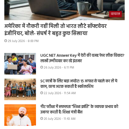
वायरल
अमेरिका में नौकरी नहीं मिली तो भारत लौटे सॉफ्टवेयर
इंजीनियर, बोले- संघर्ष ने बहुत कुछ सिखाया
29 July 2026 - 8:00 PM
UGC NET Answer Key में देरी की वजह पेपर लीक विवाद?
लाखों उम्मीदवार कर रहे इंतजार
26 July 2026 - 6:11 PM
SC छात्रों के लिए बड़ा अपडेट! 15 अगस्त से पहले कर लें ये
काम, वरना अटक सकती है स्कॉलरशिप
22 July 2026 - 11:54 AM
नीट परीक्षा में सफलता “शिक्षा क्रांति” के व्यापक प्रभाव को
उजागर करती है: शिक्षा मंत्री बैंस
20 July 2026 - 11:43 AM