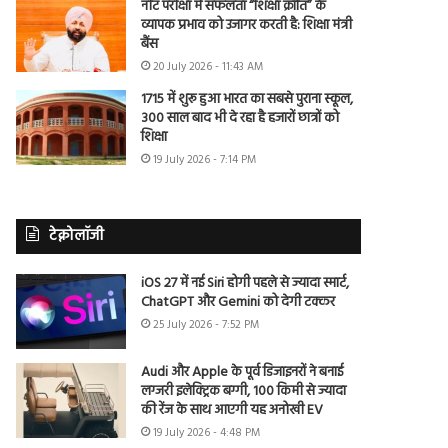
नीट परीक्षा में सफलता “शिक्षा क्रांति” के
व्यापक प्रभाव को उजागर करती है: शिक्षा मंत्री
बैंस
20 July 2026 - 11:43 AM
1715 में शुरू हुआ भारत का सबसे पुराना स्कूल,
300 साल बाद भी दे रहा है हजारों छात्रों को
शिक्षा
19 July 2026 - 7:14 PM
टेक्नोलॉजी
iOS 27 में नई Siri होगी पहले से ज्यादा स्मार्ट,
ChatGPT और Gemini को देगी टक्कर
25 July 2026 - 7:52 PM
Audi और Apple के पूर्व डिजाइनरों ने बनाई
लग्जरी इलेक्ट्रिक बग्गी, 100 किमी से ज्यादा
की रेंज के साथ आएगी यह अनोखी EV
19 July 2026 - 4:48 PM