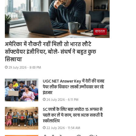
वायरल
अमेरिका में नौकरी नहीं मिली तो भारत लौटे
सॉफ्टवेयर इंजीनियर, बोले- संघर्ष ने बहुत कुछ
सिखाया
29 July 2026 - 8:00 PM
UGC NET Answer Key में देरी की वजह
पेपर लीक विवाद? लाखों उम्मीदवार कर रहे
इंतजार
26 July 2026 - 6:11 PM
SC छात्रों के लिए बड़ा अपडेट! 15 अगस्त से
पहले कर लें ये काम, वरना अटक सकती है
स्कॉलरशिप
22 July 2026 - 11:54 AM