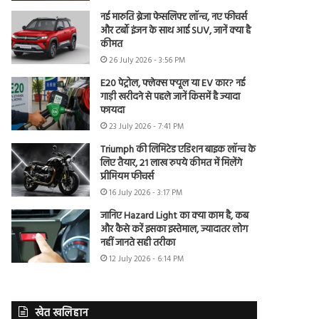
नई मारुति ब्रेजा फेसलिफ्ट लॉन्च, नए फीचर्स
और टर्बो इंजन के साथ आई SUV, जानें क्या है
कीमत
26 July 2026 - 3:56 PM
E20 पेट्रोल, फ्लेक्स फ्यूल या EV कार? नई
गाड़ी खरीदने से पहले जानें किसमें है ज्यादा
फायदा
23 July 2026 - 7:41 PM
Triumph की लिमिटेड एडिशन बाइक लॉन्च के
लिए तैयार, 21 लाख रुपये कीमत में मिलेंगे
प्रीमियम फीचर्स
16 July 2026 - 3:17 PM
जानिए Hazard Light का क्या काम है, कब
और कैसे करें इसका इस्तेमाल, ज्यादातर लोग
नहीं जानते सही तरीका
12 July 2026 - 6:14 PM
खेत खलिहान