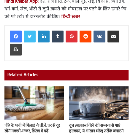
Hindi Khabar App:
देश, राजनीति, टेक, बॉलीवुड, राष्ट्र, बिज़नेस, ज्योतिष,
धर्म-कर्म, खेल, ऑटो से जुड़ी ख़बरो को मोबाइल पर पढ़ने के लिए हमारे ऐप
को प्ले स्टोर से डाउनलोड कीजिए।
हिन्दी ख़बर
LinkedIn
Tumblr
Pinterest
Reddit
VKontakte
Share via Email
Print
Related Articles
पोंछे के पानी में मिलाएं ये चीजें, घर से दूर
दूध उबलकर गिरने की समस्या से पाएं
रहेंगे मक्खी-मच्छर, डिटेल में पढ़ें
छुटकारा, ये आसान घरेलू तरीके बचाएंगे