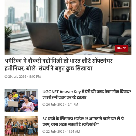
वायरल
अमेरिका में नौकरी नहीं मिली तो भारत लौटे सॉफ्टवेयर
इंजीनियर, बोले- संघर्ष ने बहुत कुछ सिखाया
29 July 2026 - 8:00 PM
UGC NET Answer Key में देरी की वजह पेपर लीक विवाद?
लाखों उम्मीदवार कर रहे इंतजार
26 July 2026 - 6:11 PM
SC छात्रों के लिए बड़ा अपडेट! 15 अगस्त से पहले कर लें ये
काम, वरना अटक सकती है स्कॉलरशिप
22 July 2026 - 11:54 AM