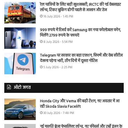
रेल यात्रियों के लिए बड़ी खुशखबरी, IRCTC की नई वेबसाइट
लॉन्च, टिकट बुकिंग होगी पहले से आसान और तेज
16 July 2026 - 1:45 PM
999 रुपये में रिजर्व करें Samsung का नया फोल्डेबल फोन,
मिलेंगे 2799 रुपये के फायदे
8 July 2026 - 5:54 PM
Telegram पर सरकार का बड़ा एक्शन, फिल्में और वेब सीरीज
देखना पड़ेगा भारी, तीन दिनों में दूसरा नोटिस
5 July 2026 - 2:25 PM
ऑटो जगत
Honda City और Verna की बढ़ी टेंशन, नए अवतार में आ
रही Skoda Slavia Facelift
30 July 2026 - 7:48 PM
नई मारुति ब्रेजा फेसलिफ्ट लॉन्च, नए फीचर्स और टर्बो इंजन के