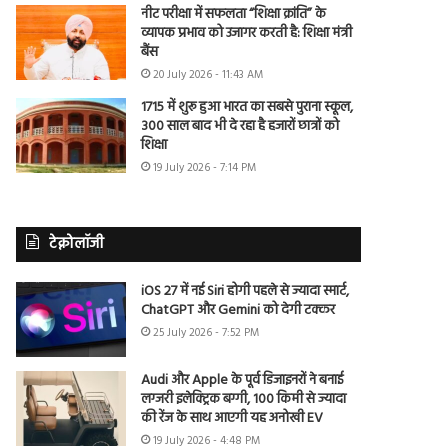
नीट परीक्षा में सफलता “शिक्षा क्रांति” के
व्यापक प्रभाव को उजागर करती है: शिक्षा मंत्री
बैंस
20 July 2026 - 11:43 AM
1715 में शुरू हुआ भारत का सबसे पुराना स्कूल,
300 साल बाद भी दे रहा है हजारों छात्रों को
शिक्षा
19 July 2026 - 7:14 PM
टेक्नोलॉजी
iOS 27 में नई Siri होगी पहले से ज्यादा स्मार्ट,
ChatGPT और Gemini को देगी टक्कर
25 July 2026 - 7:52 PM
Audi और Apple के पूर्व डिजाइनरों ने बनाई
लग्जरी इलेक्ट्रिक बग्गी, 100 किमी से ज्यादा
की रेंज के साथ आएगी यह अनोखी EV
19 July 2026 - 4:48 PM