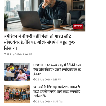
वायरल
अमेरिका में नौकरी नहीं मिली तो भारत लौटे
सॉफ्टवेयर इंजीनियर, बोले- संघर्ष ने बहुत कुछ
सिखाया
29 July 2026 - 8:00 PM
UGC NET Answer Key में देरी की वजह
पेपर लीक विवाद? लाखों उम्मीदवार कर रहे
इंतजार
26 July 2026 - 6:11 PM
SC छात्रों के लिए बड़ा अपडेट! 15 अगस्त से
पहले कर लें ये काम, वरना अटक सकती है
स्कॉलरशिप
22 July 2026 - 11:54 AM