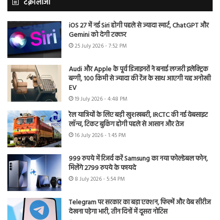
टेक्नोलॉजी
iOS 27 में नई Siri होगी पहले से ज्यादा स्मार्ट, ChatGPT और
Gemini को देगी टक्कर
25 July 2026 - 7:52 PM
Audi और Apple के पूर्व डिजाइनरों ने बनाई लग्जरी इलेक्ट्रिक
बग्गी, 100 किमी से ज्यादा की रेंज के साथ आएगी यह अनोखी
EV
19 July 2026 - 4:48 PM
रेल यात्रियों के लिए बड़ी खुशखबरी, IRCTC की नई वेबसाइट
लॉन्च, टिकट बुकिंग होगी पहले से आसान और तेज
16 July 2026 - 1:45 PM
999 रुपये में रिजर्व करें Samsung का नया फोल्डेबल फोन,
मिलेंगे 2799 रुपये के फायदे
8 July 2026 - 5:54 PM
Telegram पर सरकार का बड़ा एक्शन, फिल्में और वेब सीरीज
देखना पड़ेगा भारी, तीन दिनों में दूसरा नोटिस