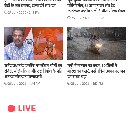
ट्रॉनिका सिटी में सनसनी: बंद मकान से मां-
यूपी पुलिस बैडमिंटन एवं टेबल टेनिस
बेटी के शव बरामद, हत्या की आशंका
प्रतियोगिता, SI वरुण पंवार और हेड
कांस्टेबल कदीम अली ने जीता गोल्ड मेडल
27 July 2026 - 2:19 PM
26 July 2026 - 6:30 PM
धर्मेंद्र प्रधान के इस्तीफे पर सीएम योगी का
यूपी में मानसून का कहर, 30 जिलों में
संदेश, बोले- शिक्षा और राष्ट्र निर्माण के प्रति
बारिश का अलर्ट, कई नदियां उफान पर, बाढ़
आपका योगदान प्रेरणादायी
का खतरा बढ़ा
26 July 2026 - 1:54 PM
25 July 2026 - 4:17 PM