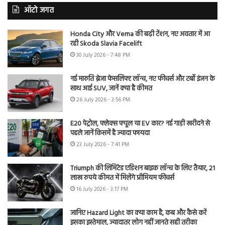
ऑटो जगत
Honda City और Verna की बढ़ी टेंशन, नए अवतार में आ
रही Skoda Slavia Facelift
30 July 2026 - 7:48 PM
नई मारुति ब्रेजा फेसलिफ्ट लॉन्च, नए फीचर्स और टर्बो इंजन के
साथ आई SUV, जानें क्या है कीमत
26 July 2026 - 3:56 PM
E20 पेट्रोल, फ्लेक्स फ्यूल या EV कार? नई गाड़ी खरीदने से
पहले जानें किसमें है ज्यादा फायदा
23 July 2026 - 7:41 PM
Triumph की लिमिटेड एडिशन बाइक लॉन्च के लिए तैयार, 21
लाख रुपये कीमत में मिलेंगे प्रीमियम फीचर्स
16 July 2026 - 3:17 PM
जानिए Hazard Light का क्या काम है, कब और कैसे करें
इसका इस्तेमाल, ज्यादातर लोग नहीं जानते सही तरीका