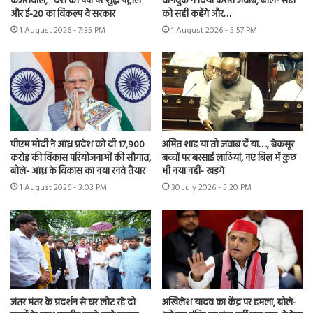
केजरीवाल, ‘‘देश को पंपों पर शुद्ध पेट्रोल
वांगचुक ने दिया करारा जवाब, बोले- सही
और ई-20 का विकल्प दे सरकार
को सही कहेंगे और…
1 August 2026 - 7:35 PM
1 August 2026 - 5:57 PM
पीएम मोदी ने आंध्र प्रदेश को दी 17,900
अमित शाह या तो जवाब दें या…., बेकसूर
करोड़ की विकास परियोजनाओं की सौगात,
बच्चों पर बरसाई लाठियां, नए बिल में कुछ
बोले- आंध्र के विकास का नया रनवे तैयार
भी नया नहीं- खड़गे
1 August 2026 - 3:03 PM
30 July 2026 - 5:20 PM
जंतर मंतर के प्रदर्शन से घर लौट रहे दो
अखिलेश यादव का केंद्र पर हमला, बोले-