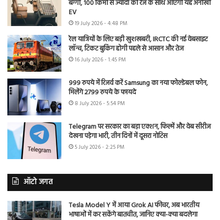
बग्गी, 100 किमी से ज्यादा की रेंज के साथ आएगी यह अनोखी
EV
19 July 2026 - 4:48 PM
रेल यात्रियों के लिए बड़ी खुशखबरी, IRCTC की नई वेबसाइट
लॉन्च, टिकट बुकिंग होगी पहले से आसान और तेज
16 July 2026 - 1:45 PM
999 रुपये में रिजर्व करें Samsung का नया फोल्डेबल फोन,
मिलेंगे 2799 रुपये के फायदे
8 July 2026 - 5:54 PM
Telegram पर सरकार का बड़ा एक्शन, फिल्में और वेब सीरीज
देखना पड़ेगा भारी, तीन दिनों में दूसरा नोटिस
5 July 2026 - 2:25 PM
ऑटो जगत
Tesla Model Y में आया Grok AI फीचर, अब भारतीय
भाषाओं में कर सकेंगे बातचीत, जानिए क्या-क्या बदलेगा