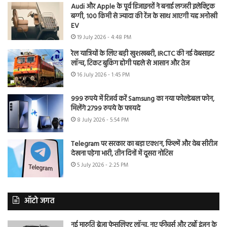
Audi और Apple के पूर्व डिजाइनरों ने बनाई लग्जरी इलेक्ट्रिक
बग्गी, 100 किमी से ज्यादा की रेंज के साथ आएगी यह अनोखी
EV
19 July 2026 - 4:48 PM
रेल यात्रियों के लिए बड़ी खुशखबरी, IRCTC की नई वेबसाइट
लॉन्च, टिकट बुकिंग होगी पहले से आसान और तेज
16 July 2026 - 1:45 PM
999 रुपये में रिजर्व करें Samsung का नया फोल्डेबल फोन,
मिलेंगे 2799 रुपये के फायदे
8 July 2026 - 5:54 PM
Telegram पर सरकार का बड़ा एक्शन, फिल्में और वेब सीरीज
देखना पड़ेगा भारी, तीन दिनों में दूसरा नोटिस
5 July 2026 - 2:25 PM
ऑटो जगत
नई मारुति ब्रेजा फेसलिफ्ट लॉन्च, नए फीचर्स और टर्बो इंजन के