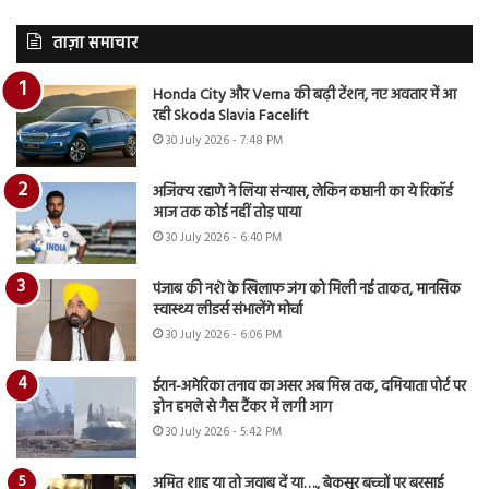
ताज़ा समाचार
Honda City और Verna की बढ़ी टेंशन, नए अवतार में आ
रही Skoda Slavia Facelift
30 July 2026 - 7:48 PM
अजिंक्य रहाणे ने लिया संन्यास, लेकिन कप्तानी का ये रिकॉर्ड
आज तक कोई नहीं तोड़ पाया
30 July 2026 - 6:40 PM
पंजाब की नशे के खिलाफ जंग को मिली नई ताकत, मानसिक
स्वास्थ्य लीडर्स संभालेंगे मोर्चा
30 July 2026 - 6:06 PM
ईरान-अमेरिका तनाव का असर अब मिस्र तक, दमियाता पोर्ट पर
ड्रोन हमले से गैस टैंकर में लगी आग
30 July 2026 - 5:42 PM
अमित शाह या तो जवाब दें या…., बेकसूर बच्चों पर बरसाई