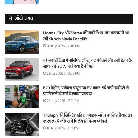
ऑटो जगत
Honda City और Verna की बढ़ी टेंशन, नए अवतार में आ
रही Skoda Slavia Facelift
30 July 2026 - 7:48 PM
नई मारुति ब्रेजा फेसलिफ्ट लॉन्च, नए फीचर्स और टर्बो इंजन के
साथ आई SUV, जानें क्या है कीमत
26 July 2026 - 3:56 PM
E20 पेट्रोल, फ्लेक्स फ्यूल या EV कार? नई गाड़ी खरीदने से
पहले जानें किसमें है ज्यादा फायदा
23 July 2026 - 7:41 PM
Triumph की लिमिटेड एडिशन बाइक लॉन्च के लिए तैयार, 21
लाख रुपये कीमत में मिलेंगे प्रीमियम फीचर्स
16 July 2026 - 3:17 PM