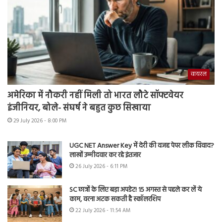
वायरल
अमेरिका में नौकरी नहीं मिली तो भारत लौटे सॉफ्टवेयर
इंजीनियर, बोले- संघर्ष ने बहुत कुछ सिखाया
29 July 2026 - 8:00 PM
UGC NET Answer Key में देरी की वजह पेपर लीक विवाद?
लाखों उम्मीदवार कर रहे इंतजार
26 July 2026 - 6:11 PM
SC छात्रों के लिए बड़ा अपडेट! 15 अगस्त से पहले कर लें ये
काम, वरना अटक सकती है स्कॉलरशिप
22 July 2026 - 11:54 AM