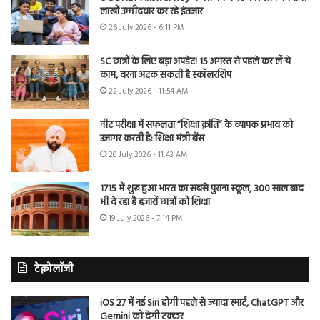
लाखों उम्मीदवार कर रहे इंतजार
26 July 2026 - 6:11 PM
SC छात्रों के लिए बड़ा अपडेट! 15 अगस्त से पहले कर लें ये
काम, वरना अटक सकती है स्कॉलरशिप
22 July 2026 - 11:54 AM
नीट परीक्षा में सफलता “शिक्षा क्रांति” के व्यापक प्रभाव को
उजागर करती है: शिक्षा मंत्री बैंस
20 July 2026 - 11:43 AM
1715 में शुरू हुआ भारत का सबसे पुराना स्कूल, 300 साल बाद
भी दे रहा है हजारों छात्रों को शिक्षा
19 July 2026 - 7:14 PM
टेक्नोलॉजी
iOS 27 में नई Siri होगी पहले से ज्यादा स्मार्ट, ChatGPT और
Gemini को देगी टक्कर