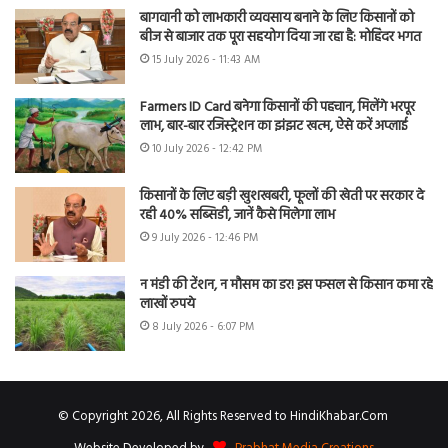
बागवानी को लाभकारी व्यवसाय बनाने के लिए किसानों को
बीज से बाजार तक पूरा सहयोग दिया जा रहा है: मोहिंदर भगत
15 July 2026 - 11:43 AM
Farmers ID Card बनेगा किसानों की पहचान, मिलेंगे भरपूर
लाभ, बार-बार रजिस्ट्रेशन का झंझट खत्म, ऐसे करें अप्लाई
10 July 2026 - 12:42 PM
किसानों के लिए बड़ी खुशखबरी, फूलों की खेती पर सरकार दे
रही 40% सब्सिडी, जानें कैसे मिलेगा लाभ
9 July 2026 - 12:46 PM
न मंडी की टेंशन, न मौसम का डर! इस फसल से किसान कमा रहे
लाखों रुपये
8 July 2026 - 6:07 PM
© Copyright 2026, All Rights Reserved to HindiKhabar.Com