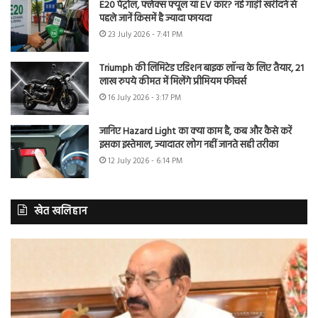
E20 पेट्रोल, फ्लेक्स फ्यूल या EV कार? नई गाड़ी खरीदने से
पहले जानें किसमें है ज्यादा फायदा
23 July 2026 - 7:41 PM
Triumph की लिमिटेड एडिशन बाइक लॉन्च के लिए तैयार, 21
लाख रुपये कीमत में मिलेंगे प्रीमियम फीचर्स
16 July 2026 - 3:17 PM
जानिए Hazard Light का क्या काम है, कब और कैसे करें
इसका इस्तेमाल, ज्यादातर लोग नहीं जानते सही तरीका
12 July 2026 - 6:14 PM
खेत खलिहान