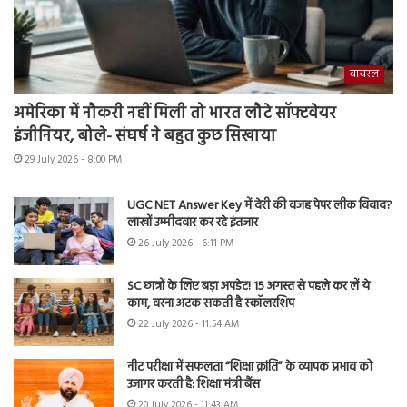
वायरल
अमेरिका में नौकरी नहीं मिली तो भारत लौटे सॉफ्टवेयर
इंजीनियर, बोले- संघर्ष ने बहुत कुछ सिखाया
29 July 2026 - 8:00 PM
UGC NET Answer Key में देरी की वजह पेपर लीक विवाद?
लाखों उम्मीदवार कर रहे इंतजार
26 July 2026 - 6:11 PM
SC छात्रों के लिए बड़ा अपडेट! 15 अगस्त से पहले कर लें ये
काम, वरना अटक सकती है स्कॉलरशिप
22 July 2026 - 11:54 AM
नीट परीक्षा में सफलता “शिक्षा क्रांति” के व्यापक प्रभाव को
उजागर करती है: शिक्षा मंत्री बैंस
20 July 2026 - 11:43 AM