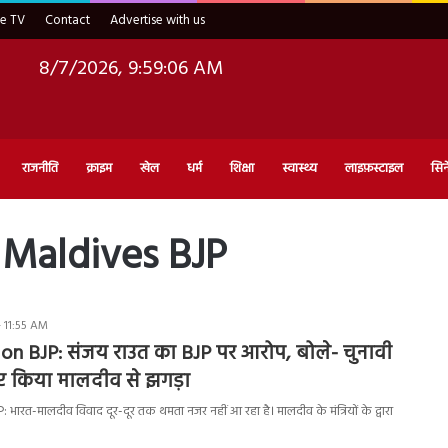
ve TV
Contact
Advertise with us
8/7/2026, 9:59:07 AM
राजनीति
क्राइम
खेल
धर्म
शिक्षा
स्वास्थ्य
लाइफ़स्टाइल
सिन
 Maldives BJP
- 11:55 AM
 on BJP: संजय राउत का BJP पर आरोप, बोले- चुनावी
ए किया मालदीव से झगड़ा
ारत-मालदीव विवाद दूर-दूर तक थमता नजर नहीं आ रहा है। मालदीव के मंत्रियों के द्वारा