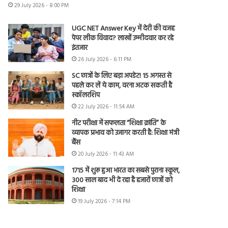
29 July 2026 - 8:00 PM
UGC NET Answer Key में देरी की वजह
पेपर लीक विवाद? लाखों उम्मीदवार कर रहे
इंतजार
26 July 2026 - 6:11 PM
SC छात्रों के लिए बड़ा अपडेट! 15 अगस्त से
पहले कर लें ये काम, वरना अटक सकती है
स्कॉलरशिप
22 July 2026 - 11:54 AM
नीट परीक्षा में सफलता “शिक्षा क्रांति” के
व्यापक प्रभाव को उजागर करती है: शिक्षा मंत्री
बैंस
20 July 2026 - 11:43 AM
1715 में शुरू हुआ भारत का सबसे पुराना स्कूल,
300 साल बाद भी दे रहा है हजारों छात्रों को
शिक्षा
19 July 2026 - 7:14 PM