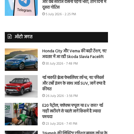
और वेब सीरीज देखना पड़ेगा भारी, तीन दिनों में
दूसरा नोटिस
5 July 2026 - 2:25 PM
ऑटो जगत
Honda City और Verna की बढ़ी टेंशन, नए
अवतार में आ रही Skoda Slavia Facelift
30 July 2026 - 7:48 PM
नई मारुति ब्रेजा फेसलिफ्ट लॉन्च, नए फीचर्स
और टर्बो इंजन के साथ आई SUV, जानें क्या है
कीमत
26 July 2026 - 3:56 PM
E20 पेट्रोल, फ्लेक्स फ्यूल या EV कार? नई
गाड़ी खरीदने से पहले जानें किसमें है ज्यादा
फायदा
23 July 2026 - 7:41 PM
Triumph की लिमिटेड एडिशन बाइक लॉन्च के