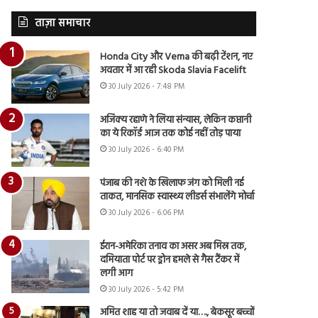
ताज़ा समाचार
Honda City और Verna की बढ़ी टेंशन, नए
अवतार में आ रही Skoda Slavia Facelift
30 July 2026 - 7:48 PM
अजिंक्य रहाणे ने लिया संन्यास, लेकिन कप्तानी
का ये रिकॉर्ड आज तक कोई नहीं तोड़ पाया
30 July 2026 - 6:40 PM
पंजाब की नशे के खिलाफ जंग को मिली नई
ताकत, मानसिक स्वास्थ्य लीडर्स संभालेंगे मोर्चा
30 July 2026 - 6:06 PM
ईरान-अमेरिका तनाव का असर अब मिस्र तक,
दमियाता पोर्ट पर ड्रोन हमले से गैस टैंकर में
लगी आग
30 July 2026 - 5:42 PM
अमित शाह या तो जवाब दें या…., बेकसूर बच्चों