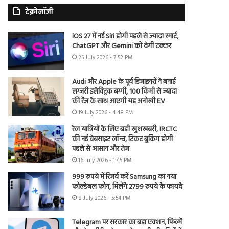
टेक्नोलॉजी
iOS 27 में नई Siri होगी पहले से ज्यादा स्मार्ट,
ChatGPT और Gemini को देगी टक्कर
25 July 2026 - 7:52 PM
Audi और Apple के पूर्व डिजाइनरों ने बनाई
लग्जरी इलेक्ट्रिक बग्गी, 100 किमी से ज्यादा
की रेंज के साथ आएगी यह अनोखी EV
19 July 2026 - 4:48 PM
रेल यात्रियों के लिए बड़ी खुशखबरी, IRCTC
की नई वेबसाइट लॉन्च, टिकट बुकिंग होगी
पहले से आसान और तेज
16 July 2026 - 1:45 PM
999 रुपये में रिजर्व करें Samsung का नया
फोल्डेबल फोन, मिलेंगे 2799 रुपये के फायदे
8 July 2026 - 5:54 PM
Telegram पर सरकार का बड़ा एक्शन, फिल्में