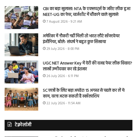
CBI का बड़ा खुलासा: NTA के एक्सपर्ट्स के जरिए लीक हुआ
NEET-UG का पेपर, चार्जशीट में चौंकाने वाले खुलासे
7 August 2026 - 9:21 AM
अमेरिका में नौकरी नहीं मिली तो भारत लौटे सॉफ्टवेयर
इंजीनियर, बोले- संघर्ष ने बहुत कुछ सिखाया
29 July 2026 - 8:00 PM
UGC NET Answer Key में देरी की वजह पेपर लीक विवाद?
लाखों उम्मीदवार कर रहे इंतजार
26 July 2026 - 6:11 PM
SC छात्रों के लिए बड़ा अपडेट! 15 अगस्त से पहले कर लें ये
काम, वरना अटक सकती है स्कॉलरशिप
22 July 2026 - 11:54 AM
टेक्नोलॉजी