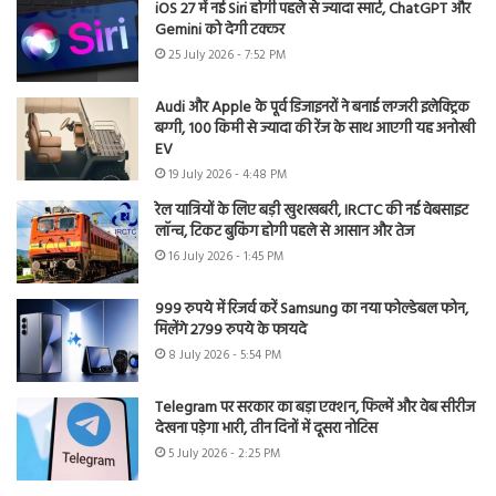
iOS 27 में नई Siri होगी पहले से ज्यादा स्मार्ट, ChatGPT और
Gemini को देगी टक्कर
25 July 2026 - 7:52 PM
Audi और Apple के पूर्व डिजाइनरों ने बनाई लग्जरी इलेक्ट्रिक
बग्गी, 100 किमी से ज्यादा की रेंज के साथ आएगी यह अनोखी
EV
19 July 2026 - 4:48 PM
रेल यात्रियों के लिए बड़ी खुशखबरी, IRCTC की नई वेबसाइट
लॉन्च, टिकट बुकिंग होगी पहले से आसान और तेज
16 July 2026 - 1:45 PM
999 रुपये में रिजर्व करें Samsung का नया फोल्डेबल फोन,
मिलेंगे 2799 रुपये के फायदे
8 July 2026 - 5:54 PM
Telegram पर सरकार का बड़ा एक्शन, फिल्में और वेब सीरीज
देखना पड़ेगा भारी, तीन दिनों में दूसरा नोटिस
5 July 2026 - 2:25 PM