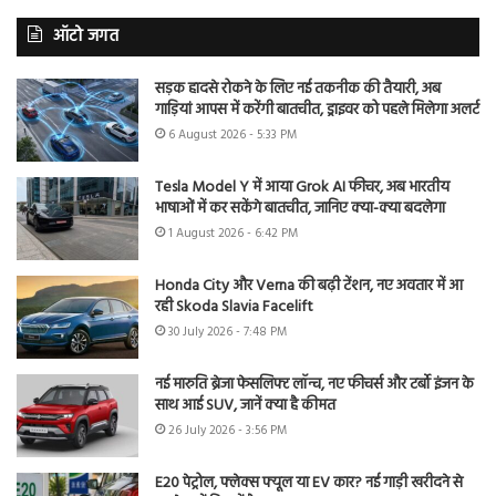
ऑटो जगत
सड़क हादसे रोकने के लिए नई तकनीक की तैयारी, अब
गाड़ियां आपस में करेंगी बातचीत, ड्राइवर को पहले मिलेगा अलर्ट
6 August 2026 - 5:33 PM
Tesla Model Y में आया Grok AI फीचर, अब भारतीय
भाषाओं में कर सकेंगे बातचीत, जानिए क्या-क्या बदलेगा
1 August 2026 - 6:42 PM
Honda City और Verna की बढ़ी टेंशन, नए अवतार में आ
रही Skoda Slavia Facelift
30 July 2026 - 7:48 PM
नई मारुति ब्रेजा फेसलिफ्ट लॉन्च, नए फीचर्स और टर्बो इंजन के
साथ आई SUV, जानें क्या है कीमत
26 July 2026 - 3:56 PM
E20 पेट्रोल, फ्लेक्स फ्यूल या EV कार? नई गाड़ी खरीदने से