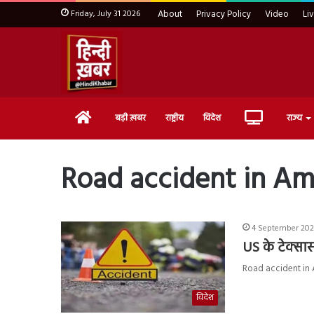
Friday, July 31 2026
About
Privacy Policy
Video
Li
Home
Live
बड़ी ख़बर
राष्ट्रीय
विदेश
राज्य
TV
Road accident in Am
4 September 2024
US के टेक्सा
Road accident in Am
विदेश