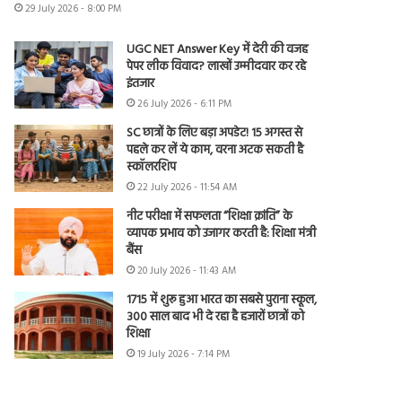
29 July 2026 - 8:00 PM
UGC NET Answer Key में देरी की वजह
पेपर लीक विवाद? लाखों उम्मीदवार कर रहे
इंतजार
26 July 2026 - 6:11 PM
SC छात्रों के लिए बड़ा अपडेट! 15 अगस्त से
पहले कर लें ये काम, वरना अटक सकती है
स्कॉलरशिप
22 July 2026 - 11:54 AM
नीट परीक्षा में सफलता “शिक्षा क्रांति” के
व्यापक प्रभाव को उजागर करती है: शिक्षा मंत्री
बैंस
20 July 2026 - 11:43 AM
1715 में शुरू हुआ भारत का सबसे पुराना स्कूल,
300 साल बाद भी दे रहा है हजारों छात्रों को
शिक्षा
19 July 2026 - 7:14 PM