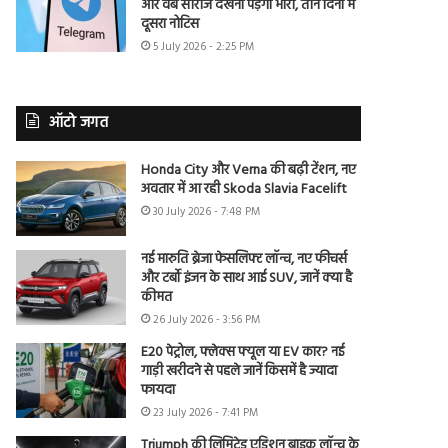
और वेब सीरीज देखना पड़ेगा भारी, तीन दिनों में
दूसरा नोटिस
5 July 2026 - 2:25 PM
ऑटो जगत
Honda City और Verna की बढ़ी टेंशन, नए
अवतार में आ रही Skoda Slavia Facelift
30 July 2026 - 7:48 PM
नई मारुति ब्रेजा फेसलिफ्ट लॉन्च, नए फीचर्स
और टर्बो इंजन के साथ आई SUV, जानें क्या है
कीमत
26 July 2026 - 3:56 PM
E20 पेट्रोल, फ्लेक्स फ्यूल या EV कार? नई
गाड़ी खरीदने से पहले जानें किसमें है ज्यादा
फायदा
23 July 2026 - 7:41 PM
Triumph की लिमिटेड एडिशन बाइक लॉन्च के