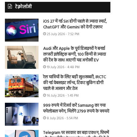
टेक्नोलॉजी
iOS 27 में नई Siri होगी पहले से ज्यादा स्मार्ट,
ChatGPT और Gemini को देगी टक्कर
25 July 2026 - 7:52 PM
Audi और Apple के पूर्व डिजाइनरों ने बनाई
लग्जरी इलेक्ट्रिक बग्गी, 100 किमी से ज्यादा
की रेंज के साथ आएगी यह अनोखी EV
19 July 2026 - 4:48 PM
रेल यात्रियों के लिए बड़ी खुशखबरी, IRCTC
की नई वेबसाइट लॉन्च, टिकट बुकिंग होगी
पहले से आसान और तेज
16 July 2026 - 1:45 PM
999 रुपये में रिजर्व करें Samsung का नया
फोल्डेबल फोन, मिलेंगे 2799 रुपये के फायदे
8 July 2026 - 5:54 PM
Telegram पर सरकार का बड़ा एक्शन, फिल्में