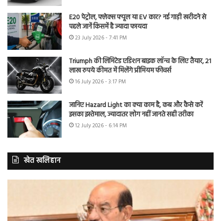
E20 पेट्रोल, फ्लेक्स फ्यूल या EV कार? नई गाड़ी खरीदने से
पहले जानें किसमें है ज्यादा फायदा
23 July 2026 - 7:41 PM
Triumph की लिमिटेड एडिशन बाइक लॉन्च के लिए तैयार, 21
लाख रुपये कीमत में मिलेंगे प्रीमियम फीचर्स
16 July 2026 - 3:17 PM
जानिए Hazard Light का क्या काम है, कब और कैसे करें
इसका इस्तेमाल, ज्यादातर लोग नहीं जानते सही तरीका
12 July 2026 - 6:14 PM
खेत खलिहान