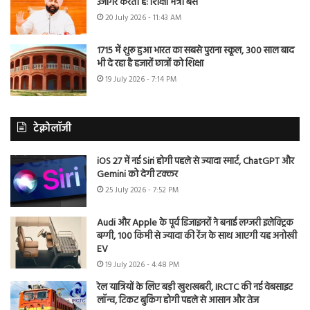
उजागर करती है: शिक्षा मंत्री बैंस
20 July 2026 - 11:43 AM
1715 में शुरू हुआ भारत का सबसे पुराना स्कूल, 300 साल बाद
भी दे रहा है हजारों छात्रों को शिक्षा
19 July 2026 - 7:14 PM
टेक्नोलॉजी
iOS 27 में नई Siri होगी पहले से ज्यादा स्मार्ट, ChatGPT और
Gemini को देगी टक्कर
25 July 2026 - 7:52 PM
Audi और Apple के पूर्व डिजाइनरों ने बनाई लग्जरी इलेक्ट्रिक
बग्गी, 100 किमी से ज्यादा की रेंज के साथ आएगी यह अनोखी
EV
19 July 2026 - 4:48 PM
रेल यात्रियों के लिए बड़ी खुशखबरी, IRCTC की नई वेबसाइट
लॉन्च, टिकट बुकिंग होगी पहले से आसान और तेज