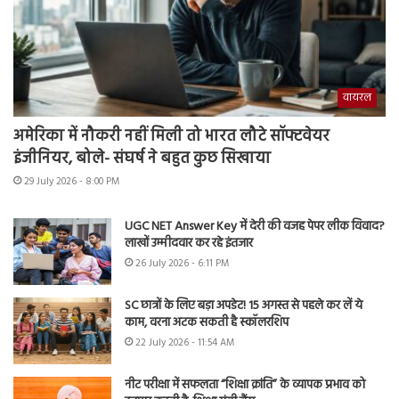
वायरल
अमेरिका में नौकरी नहीं मिली तो भारत लौटे सॉफ्टवेयर
इंजीनियर, बोले- संघर्ष ने बहुत कुछ सिखाया
29 July 2026 - 8:00 PM
UGC NET Answer Key में देरी की वजह पेपर लीक विवाद?
लाखों उम्मीदवार कर रहे इंतजार
26 July 2026 - 6:11 PM
SC छात्रों के लिए बड़ा अपडेट! 15 अगस्त से पहले कर लें ये
काम, वरना अटक सकती है स्कॉलरशिप
22 July 2026 - 11:54 AM
नीट परीक्षा में सफलता “शिक्षा क्रांति” के व्यापक प्रभाव को