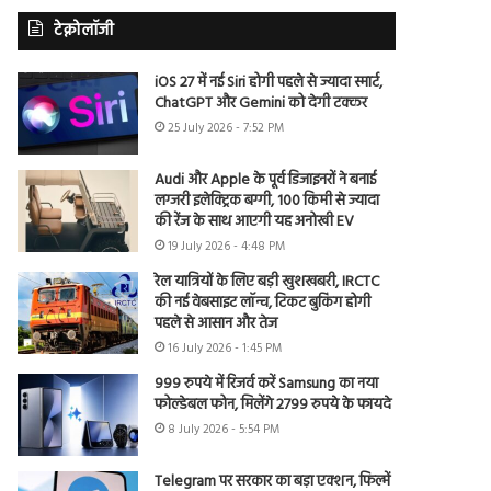
टेक्नोलॉजी
iOS 27 में नई Siri होगी पहले से ज्यादा स्मार्ट,
ChatGPT और Gemini को देगी टक्कर
25 July 2026 - 7:52 PM
Audi और Apple के पूर्व डिजाइनरों ने बनाई
लग्जरी इलेक्ट्रिक बग्गी, 100 किमी से ज्यादा
की रेंज के साथ आएगी यह अनोखी EV
19 July 2026 - 4:48 PM
रेल यात्रियों के लिए बड़ी खुशखबरी, IRCTC
की नई वेबसाइट लॉन्च, टिकट बुकिंग होगी
पहले से आसान और तेज
16 July 2026 - 1:45 PM
999 रुपये में रिजर्व करें Samsung का नया
फोल्डेबल फोन, मिलेंगे 2799 रुपये के फायदे
8 July 2026 - 5:54 PM
Telegram पर सरकार का बड़ा एक्शन, फिल्में