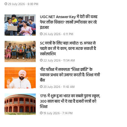
29 July 2026 - 8:00 PM
UGC NET Answer Key में देरी की वजह
पेपर लीक विवाद? लाखों उम्मीदवार कर रहे
इंतजार
26 July 2026 - 6:11 PM
SC छात्रों के लिए बड़ा अपडेट! 15 अगस्त से
पहले कर लें ये काम, वरना अटक सकती है
स्कॉलरशिप
22 July 2026 - 11:54 AM
नीट परीक्षा में सफलता “शिक्षा क्रांति” के
व्यापक प्रभाव को उजागर करती है: शिक्षा मंत्री
बैंस
20 July 2026 - 11:43 AM
1715 में शुरू हुआ भारत का सबसे पुराना स्कूल,
300 साल बाद भी दे रहा है हजारों छात्रों को
शिक्षा
19 July 2026 - 7:14 PM