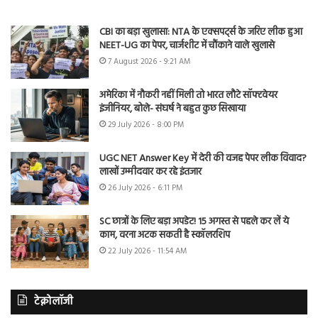
CBI का बड़ा खुलासा: NTA के एक्सपर्ट्स के जरिए लीक हुआ
NEET-UG का पेपर, चार्जशीट में चौंकाने वाले खुलासे
7 August 2026 - 9:21 AM
अमेरिका में नौकरी नहीं मिली तो भारत लौटे सॉफ्टवेयर
इंजीनियर, बोले- संघर्ष ने बहुत कुछ सिखाया
29 July 2026 - 8:00 PM
UGC NET Answer Key में देरी की वजह पेपर लीक विवाद?
लाखों उम्मीदवार कर रहे इंतजार
26 July 2026 - 6:11 PM
SC छात्रों के लिए बड़ा अपडेट! 15 अगस्त से पहले कर लें ये
काम, वरना अटक सकती है स्कॉलरशिप
22 July 2026 - 11:54 AM
टेक्नोलॉजी