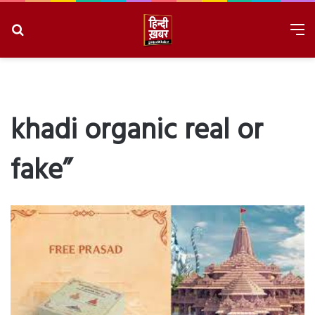
Search
M
for
8/10/2026, 2:08:59 PM
khadi organic real or
fake”