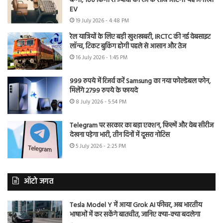
बग्गी, 100 किमी से ज्यादा की रेंज के साथ आएगी यह अनोखी
EV
19 July 2026 - 4:48 PM
रेल यात्रियों के लिए बड़ी खुशखबरी, IRCTC की नई वेबसाइट
लॉन्च, टिकट बुकिंग होगी पहले से आसान और तेज
16 July 2026 - 1:45 PM
999 रुपये में रिजर्व करें Samsung का नया फोल्डेबल फोन,
मिलेंगे 2799 रुपये के फायदे
8 July 2026 - 5:54 PM
Telegram पर सरकार का बड़ा एक्शन, फिल्में और वेब सीरीज
देखना पड़ेगा भारी, तीन दिनों में दूसरा नोटिस
5 July 2026 - 2:25 PM
ऑटो जगत
Tesla Model Y में आया Grok AI फीचर, अब भारतीय
भाषाओं में कर सकेंगे बातचीत, जानिए क्या-क्या बदलेगा