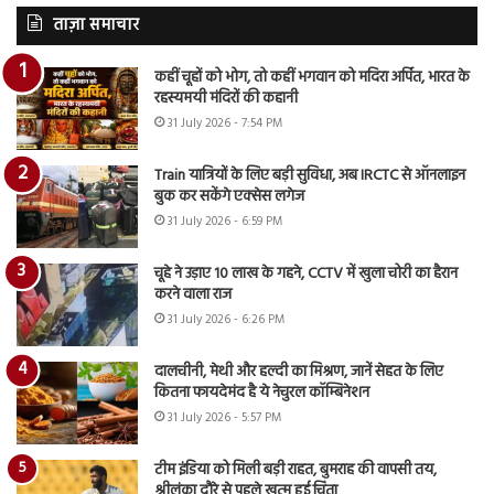
ताज़ा समाचार
कहीं चूहों को भोग, तो कहीं भगवान को मदिरा अर्पित, भारत के
रहस्यमयी मंदिरों की कहानी
31 July 2026 - 7:54 PM
Train यात्रियों के लिए बड़ी सुविधा, अब IRCTC से ऑनलाइन
बुक कर सकेंगे एक्सेस लगेज
31 July 2026 - 6:59 PM
चूहे ने उड़ाए 10 लाख के गहने, CCTV में खुला चोरी का हैरान
करने वाला राज
31 July 2026 - 6:26 PM
दालचीनी, मेथी और हल्दी का मिश्रण, जानें सेहत के लिए
कितना फायदेमंद है ये नेचुरल कॉम्बिनेशन
31 July 2026 - 5:57 PM
टीम इंडिया को मिली बड़ी राहत, बुमराह की वापसी तय,
श्रीलंका दौरे से पहले खत्म हुई चिंता