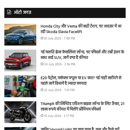
ऑटो जगत
Honda City और Verna की बढ़ी टेंशन, नए अवतार में आ
रही Skoda Slavia Facelift
30 July 2026 - 7:48 PM
नई मारुति ब्रेजा फेसलिफ्ट लॉन्च, नए फीचर्स और टर्बो इंजन के
साथ आई SUV, जानें क्या है कीमत
26 July 2026 - 3:56 PM
E20 पेट्रोल, फ्लेक्स फ्यूल या EV कार? नई गाड़ी खरीदने से
पहले जानें किसमें है ज्यादा फायदा
23 July 2026 - 7:41 PM
Triumph की लिमिटेड एडिशन बाइक लॉन्च के लिए तैयार, 21
लाख रुपये कीमत में मिलेंगे प्रीमियम फीचर्स
16 July 2026 - 3:17 PM
जानिए Hazard Light का क्या काम है, कब और कैसे करें